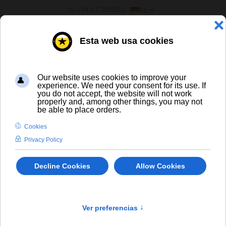
SPRACHE AUSWÄHLEN
+34 637885556
DE
¿ERES UN BAR/TIENDA?
Destillate
Brewdog Nanny State