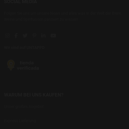
SOCIAL MEDIA
Folgen Sie uns um unsere News und alles was in der Welt der Biere,
Weine und Spirituosen passiert zu wissen!
Instagram social link
Facebook social link
Twitter social link
Pinterest social link
Linkedin social link
YouTube social link
Wir sind auf UNTAPPD
WARUM BEI UNS KAUFEN?
Unser großes Angebot
Express Lieferung