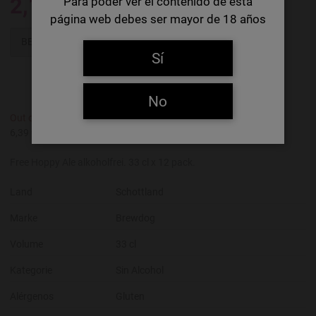
2,11 €
Para poder ver el contenido de esta
página web debes ser mayor de 18 años
BENACHRICHTIGEN SIE MICH!
Sí
No
Out of Stock
Artikelnummer:
0218018
6,39 €/Litre
Free Hoppy Ale alkoholfrei. 33 cl x 12 pack.
Land
Schottland
Marke
Brewdog
Volume
33 cl
Kategorie
Sin Alcohol
Alérgenos
Gluten