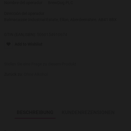
Nombre del operador
BrewDog PLC
Dirección del operador
Balmacassie Industrial Estate, Ellon, Aberdeenshire. AB41 8BX
GTIN (EAN,ISBN):
5060154910674
Add to Wishlist
Stellen Sie eine Frage zu diesem Produkt
Zurück zu:
Ohne Alkohol
BESCHREIBUNG
KUNDENREZENSIONEN