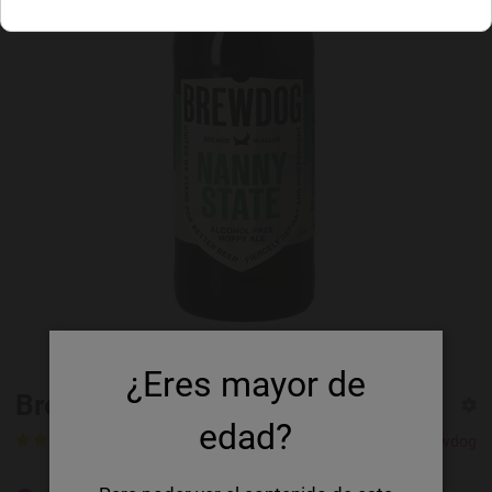
¿Eres mayor de
Brewdog Nanny State
edad?
1 Rating
1 Review
Brewdog