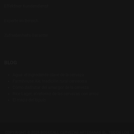
Effektiver Kundendienst
Experte im Bereich
Zufriedenheits Garantie
BLOG
Agua: el ingrediente clave de la cerveza
Farmhouse Ale, tradición rural cervecera
Cómo disfrutar del amargor de la cerveza
Rice Lager, el retorno de las cervezas con arroz
El mapa del lúpulo
COPYRIGHT © 2026 BODECALL CERVEZAS ARTESANAS SL. TODOS LOS