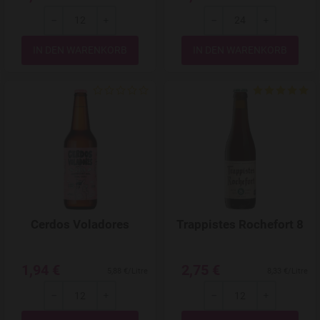
-
+
-
+
Menge
Menge
Add to Wishlist
Cerdos Voladores
Trappistes Rochefort 8
1,94 €
2,75 €
5,88 €/Litre
8,33 €/Litre
-
+
-
+
Menge
Menge