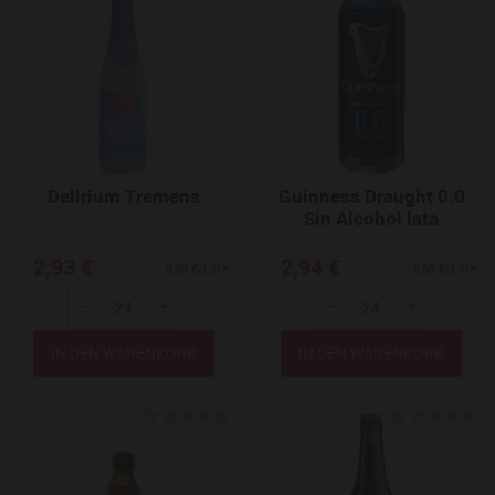
Add to Wishlist
Delirium Tremens
Guinness Draught 0.0
Sin Alcohol lata
2,93 €
2,94 €
8,88 €/Litre
6,68 €/Litre
-
+
-
+
Menge
Menge
Add to Wishlist