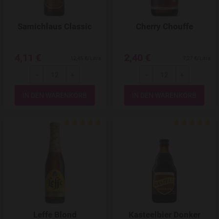
Samichlaus Classic
Cherry Chouffe
4,11 €
2,40 €
12,45 €/Litre
7,27 €/Litre
-
+
-
+
Menge
Menge
Add to Wishlist
Leffe Blond
Kasteelbier Donker