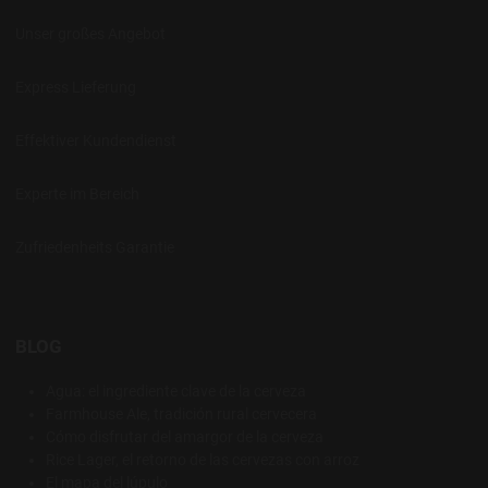
Unser großes Angebot
Express Lieferung
Effektiver Kundendienst
Experte im Bereich
Zufriedenheits Garantie
BLOG
Agua: el ingrediente clave de la cerveza
Farmhouse Ale, tradición rural cervecera
Cómo disfrutar del amargor de la cerveza
Rice Lager, el retorno de las cervezas con arroz
El mapa del lúpulo