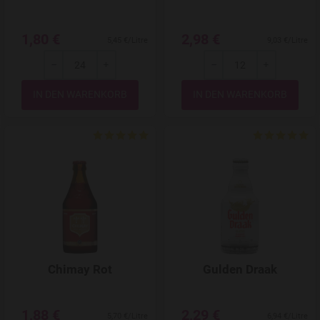
1,80 €
2,98 €
5,45 €/Litre
9,03 €/Litre
-
+
-
+
Menge
Menge
Add to Wishlist
Chimay Rot
Gulden Draak
1,88 €
2,29 €
5,70 €/Litre
6,94 €/Litre