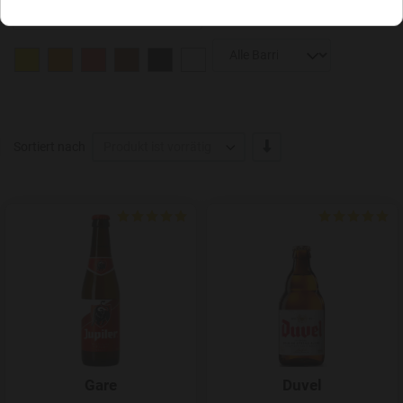
-/+
Sortiert nach
Produkt ist vorrätig
Add to Wishlist
Gare
Duvel