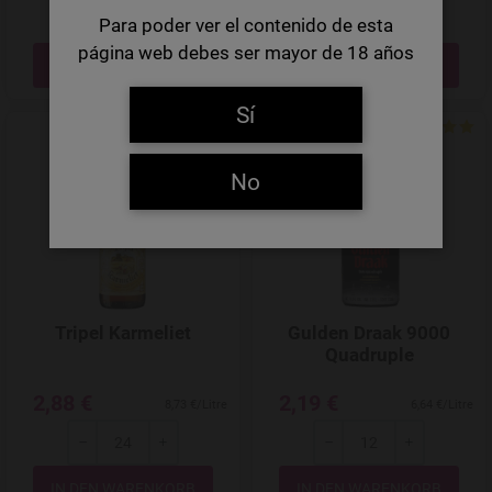
Para poder ver el contenido de esta
-
+
-
+
página web debes ser mayor de 18 años
Menge
Menge
Sí
Add to Wishlist
No
Tripel Karmeliet
Gulden Draak 9000
Quadruple
2,88 €
2,19 €
8,73 €/Litre
6,64 €/Litre
-
+
-
+
Menge
Menge