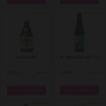
Add to Wishlist
La Chouffe
St. Bernardus ABT 12
2,29 €
2,44 €
6,94 €/Litre
7,39 €/Litre
-
+
-
+
Menge
Menge