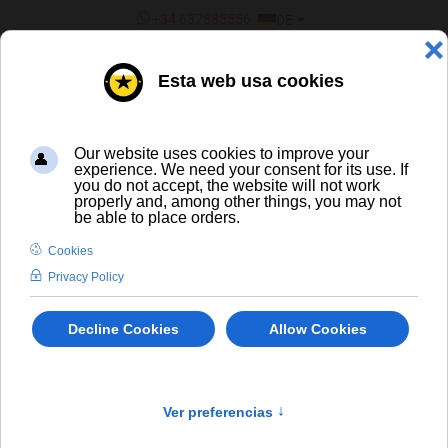
SPRACHE AUSWÄHLEN
+34 637885556
DE
¿ERES UN BAR/TIENDA?
ALLE BIERE
bis
In Stock