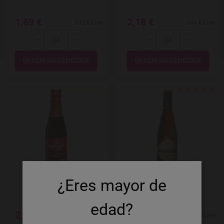
1,69 €
2,18 €
5,12 €/Litre
6,61 €/Litre
-
+
-
+
Menge
Menge
Add to Wishlist
¿Eres mayor de
Lindemans Kriek
Westmalle Tripel
edad?
2,15 €
2,96 €
8,60 €/Litre
8,97 €/Litre