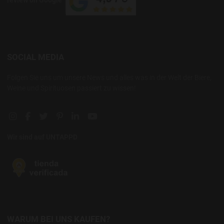
SOCIAL MEDIA
Folgen Sie uns um unsere News und alles was in der Welt der Biere,
Weine und Spirituosen passiert zu wissen!
Instagram social link
Facebook social link
Twitter social link
Pinterest social link
Linkedin social link
YouTube social link
Wir sind auf UNTAPPD
WARUM BEI UNS KAUFEN?