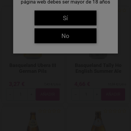
página web debes ser mayor de 18 años
Agregar a favoritos
Sí
No
Basqueland Ubera III
Basqueland Tally Ho
German Pils
English Summer Ale
3,27 €
4,66 €
7,43 €/Litro
10,59 €/Litro
Total
Total
-
+
-
+
Agregar a favoritos