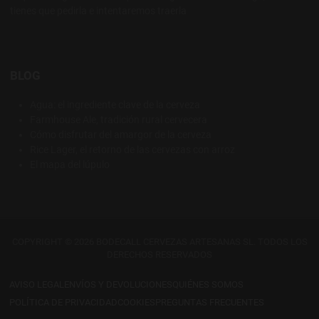
tienes que pedirla e intentaremos traerla
BLOG
Agua: el ingrediente clave de la cerveza
Farmhouse Ale, tradición rural cervecera
Cómo disfrutar del amargor de la cerveza
Rice Lager, el retorno de las cervezas con arroz
El mapa del lúpulo
COPYRIGHT © 2026 BODECALL CERVEZAS ARTESANAS SL. TODOS LOS
DERECHOS RESERVADOS
AVISO LEGAL
ENVÍOS Y DEVOLUCIONES
QUIÉNES SOMOS
POLÍTICA DE PRIVACIDAD
COOKIES
PREGUNTAS FRECUENTES