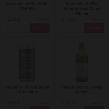
Basqueland Dire Wolf
Basqueland Wild
DDH IPA
Atlantic West Coast
Pilsner
5,51 €
5,13 €
12,52 €/Litro
11,66 €/Litro
Total
Total
-
+
-
+
Agregar a favoritos
Dougall's India Imperial
Tegernseer 1806 Max
Porter Nitro
Joseph
4,63 €
2,90 €
10,52 €/Litro
5,80 €/Litro