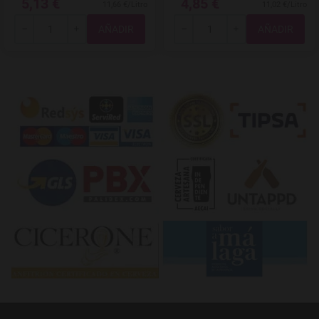
5,13 €
4,85 €
11,66 €/Litro
11,02 €/Litro
Total
Total
-
+
-
+