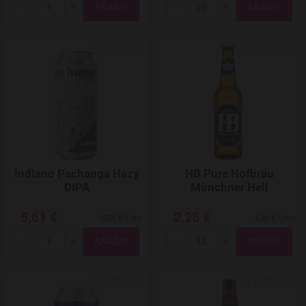
Total
Total
-
+
-
+
Agregar a favoritos
Indiano Pachanga Hazy
HB Pure Hofbräu
DIPA
Münchner Hell
5,61 €
2,25 €
12,75 €/Litro
6,82 €/Litro
Total
Total
-
+
-
+
Agregar a favoritos