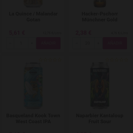
La Quince / Malandar
Hacker-Pschorr
Gotan
Münchner Gold
5,61 €
2,38 €
12,75 €/Litro
4,76 €/Litro
Total
Total
-
+
-
+
Agregar a favoritos
Basqueland Kook Town
Naparbier Kantaloup
West Coast IPA
Fruit Sour