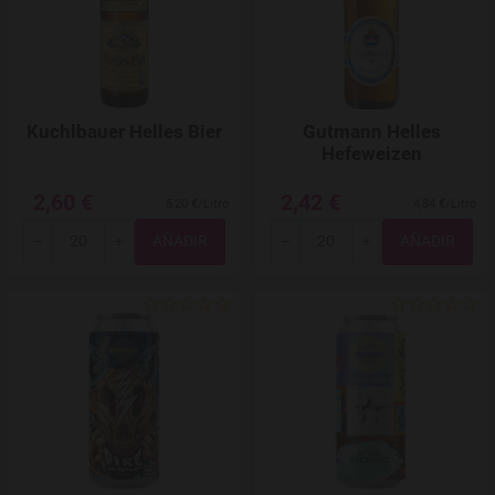
Kuchlbauer Helles Bier
Gutmann Helles
Hefeweizen
2,60 €
2,42 €
5,20 €/Litro
4,84 €/Litro
Total
Total
-
+
-
+
Agregar a favoritos