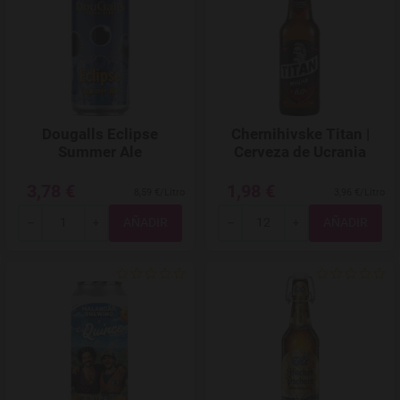
Dougalls Eclipse
Chernihivske Titan |
Summer Ale
Cerveza de Ucrania
3,78 €
1,98 €
8,59 €/Litro
3,96 €/Litro
Total
Total
-
+
-
+
Agregar a favoritos