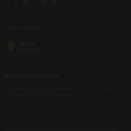
Instagram social link
Facebook social link
Twitter social link
Pinterest social link
Linkedin social link
YouTube social link
Estamos en UNTAPPD
SOMOS ESPECIALISTAS
En Bodecall tenemos una amplia oferta de cerveza artesana y
cerveza de importación a tu disposición.
Comprar con nosotros es fácil y seguro y podrás disfrutar siempre
de los mejores precios y un gran servicio al cliente personalizado.
Si quieres alguna cerveza que no tengamos en el catálogo, solo