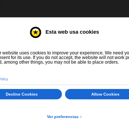
HE AUSWÄHLEN
E
WEINE
Fritz-limo Ap
0 Ratings
1,45 €