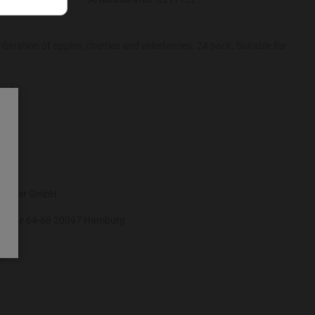
bination of apples, cherries and elderberries. 24 pack. Suitable for
and
turgüter GmbH
straße 64-68 20097 Hamburg
9