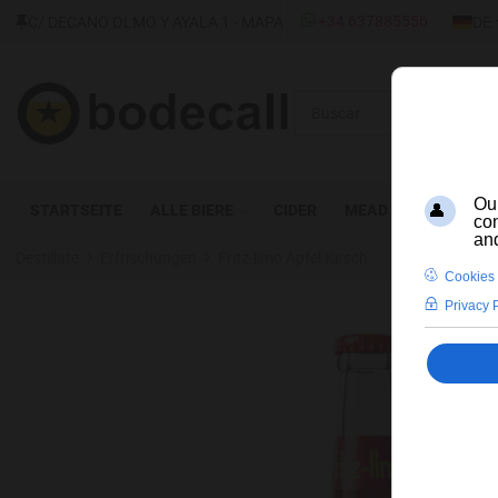
SPRAC
+34 637885556
C/ DECANO OLMO Y AYALA 1 - MAPA
DE
Buscar
STARTSEITE
ALLE BIERE
CIDER
MEAD
DESTILLAT
Destillate
Erfrischungen
Fritz-limo Apfel Kirsch