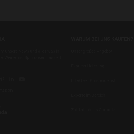
IA
WARUM BEI UNS KAUFEN?
um unsere News und alles was in
Unser großes Angebot
re, Weine und Spirituosen passiert
Express Lieferung
ial link
 social link
tter social link
Pinterest social link
Linkedin social link
YouTube social link
Effektiver Kundendienst
UNTAPPD
Experte im Bereich
Zufriedenheits Garantie