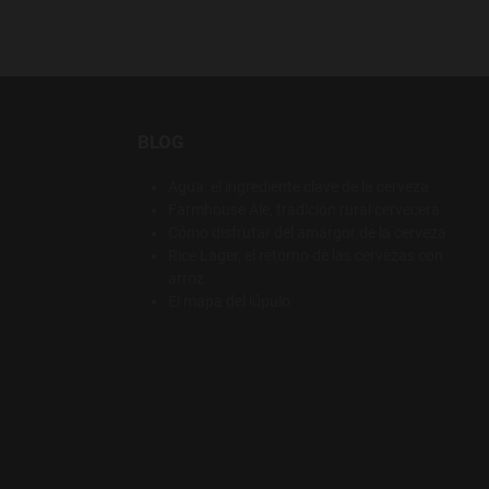
BLOG
Agua: el ingrediente clave de la cerveza
Farmhouse Ale, tradición rural cervecera
Cómo disfrutar del amargor de la cerveza
Rice Lager, el retorno de las cervezas con
arroz
El mapa del lúpulo