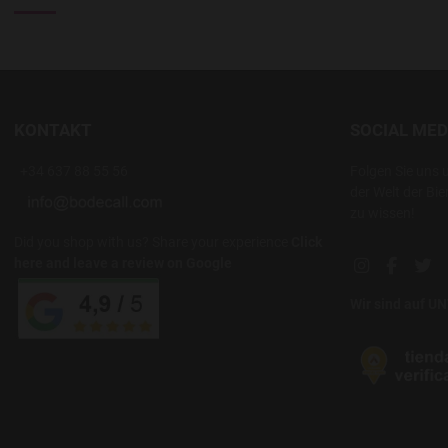
KONTAKT
SOCIAL MED
+34 637 88 55 56
Folgen Sie uns 
der Welt der Bie
zu wissen!
Did you shop with us? Share your experience
Click
here and leave a review on Google
Instagram soc
Facebook
Twi
Wir sind auf 