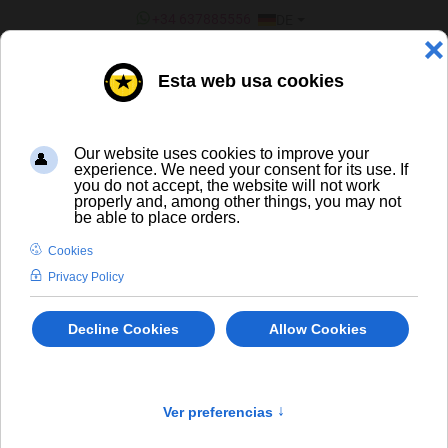
SPRACHE AUSWÄHLEN
+34 637885556
DE
¿ERES UN BAR/TIENDA?
Inicio
Dupont Monk's Stout
CERVEZA ARTESANA Y DE
IMPORTACIÓN