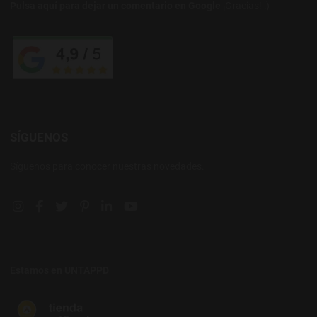
Pulsa aquí para dejar un comentario en Google
¡Gracias! :)
SÍGUENOS
Síguenos para conocer nuestras novedades.
Instagram social link
Facebook social link
Twitter social link
Pinterest social link
Linkedin social link
YouTube social link
Estamos en UNTAPPD