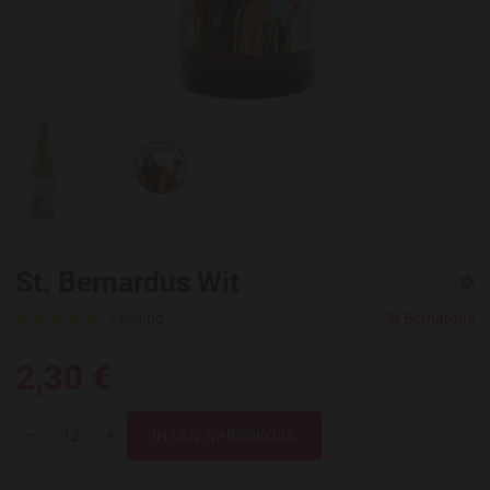
St. Bernardus Wit
1 Rating
St Bernardus
2,30 €
Menge
-
+