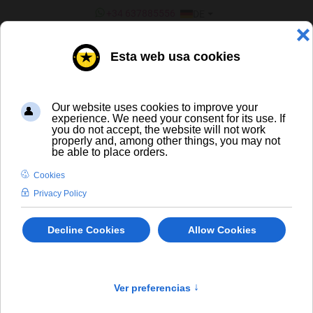
SPRACHE AUSWÄHLEN
+34 637885556
DE
¿ERES UN BAR/TIENDA?
Inicio
St. Bernardus Wit
CERVEZA ARTESANA Y DE
IMPORTACIÓN