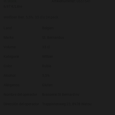
In Stock
Artikelnummer:
0651541
6,97 €/Litre
Weißbier Bier. 5,5%. 33 cl x 24 pack.
Land
Belgien
Marke
St. Bernardus
Volume
33 cl
Kategorie
Witbier
Color
Rubia
Alcohol
5,5%
Alérgenos
Gluten
Nombre del operador
Brasserie St Bernard nv
Dirección del operador
Trappistenweg 23, 8978 Watou