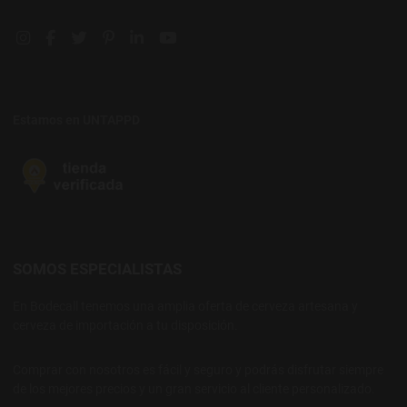
Instagram social link
Facebook social link
Twitter social link
Pinterest social link
Linkedin social link
YouTube social link
Estamos en UNTAPPD
SOMOS ESPECIALISTAS
En Bodecall tenemos una amplia oferta de cerveza artesana y
cerveza de importación a tu disposición.
Comprar con nosotros es fácil y seguro y podrás disfrutar siempre
de los mejores precios y un gran servicio al cliente personalizado.