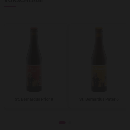
VORSCHLÄGE
Add to Wishlist
A
St. Bernardus Prior 8
St. Bernardus Pater 6