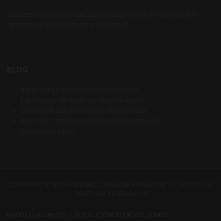
Si quieres alguna cerveza que no tengamos en el catálogo, solo
tienes que pedirla e intentaremos traerla
BLOG
Agua: el ingrediente clave de la cerveza
Farmhouse Ale, tradición rural cervecera
Cómo disfrutar del amargor de la cerveza
Rice Lager, el retorno de las cervezas con arroz
El mapa del lúpulo
COPYRIGHT © 2026 BODECALL CERVEZAS ARTESANAS SL. TODOS LOS
DERECHOS RESERVADOS
AVISO LEGAL
ENVÍOS Y DEVOLUCIONES
QUIÉNES SOMOS