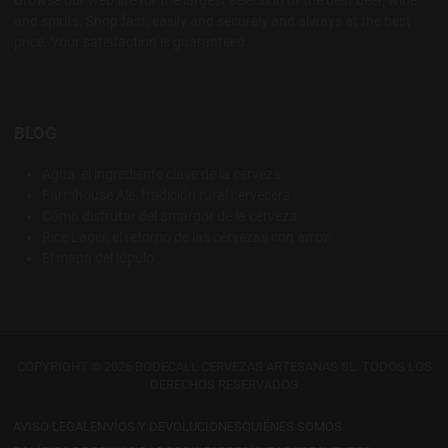
and spirits. Shop fast, easily and securely and always at the best
price. Your satisfaction is guaranteed.
BLOG
Agua: el ingrediente clave de la cerveza
Farmhouse Ale, tradición rural cervecera
Cómo disfrutar del amargor de la cerveza
Rice Lager, el retorno de las cervezas con arroz
El mapa del lúpulo
COPYRIGHT © 2026 BODECALL CERVEZAS ARTESANAS SL. TODOS LOS
DERECHOS RESERVADOS
AVISO LEGAL
ENVÍOS Y DEVOLUCIONES
QUIÉNES SOMOS