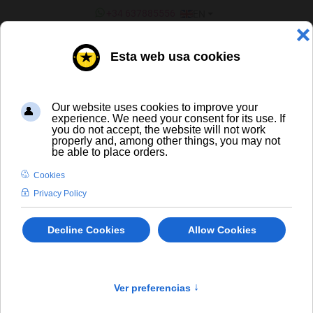
SELECT YOUR LANGUAGE
+34 637885556
EN
¿ERES UN BAR/TIENDA?
Spirits
Fruit Liqueurs
×
404 The requested product does not exist.
info
¿Eres mayor de