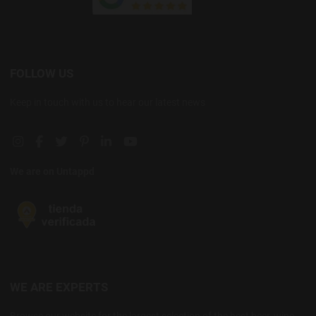
FOLLOW US
Keep in touch with us to hear our latest news
Instagram social link
Facebook social link
Twitter social link
Pinterest social link
Linkedin social link
YouTube social link
We are on Untappd
WE ARE EXPERTS
Browse our website for the largest selection of the best beer, wine