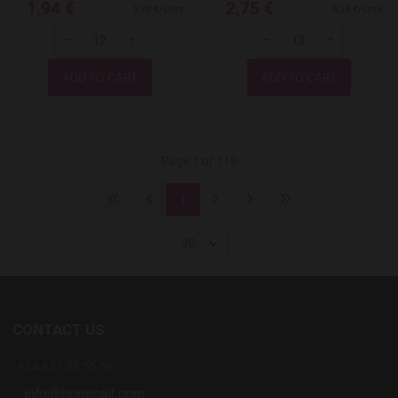
1,94 €
2,75 €
5,88 €/Litre
8,33 €/Litre
-
+
-
+
Quantity
Quantity
Page 1 of 119
1
2
20
CONTACT US
+34 637 88 55 56