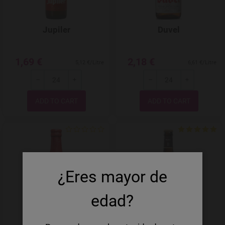
Jupiler
Duvel
1,69 €
2,18 €
5,12 €/Litre
6,61 €/Litre
-
+
-
+
Quantity
Quantity
Add to Wishlist
¿Eres mayor de
edad?
Lindemans Kriek
Westmalle Tripel