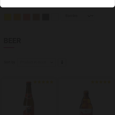
BEER
-/+
Sort by
Product in stock
Add to Wishlist