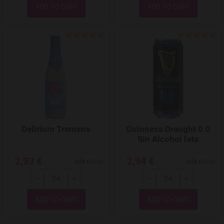
Quantity
Quantity
Add to Wishlist
Delirium Tremens
Guinness Draught 0.0
Sin Alcohol lata
2,93 €
2,94 €
8,88 €/Litre
6,68 €/Litre
-
+
-
+
Quantity
Quantity