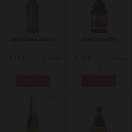
Samichlaus Classic
Cherry Chouffe
4,11 €
2,40 €
12,45 €/Litre
7,27 €/Litre
-
+
-
+
Quantity
Quantity
Add to Wishlist