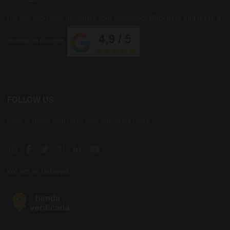
Did you shop with us? Share your experience
Click here and leave a
review on Google
FOLLOW US
Keep in touch with us to hear our latest news
Instagram social link
Facebook social link
Twitter social link
Pinterest social link
Linkedin social link
YouTube social link
We are on Untappd