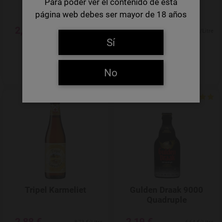
Para poder ver el contenido de esta
página web debes ser mayor de 18 años
2,15 €
2,96 €
8,60 €/Litre
8,97 €/Litre
Sí
-
+
-
+
Quantity
Quantity
No
Add to Wishlist
Tripel Karmeliet
Gulden Draak 9000
Quadruple
2,88 €
2,19 €