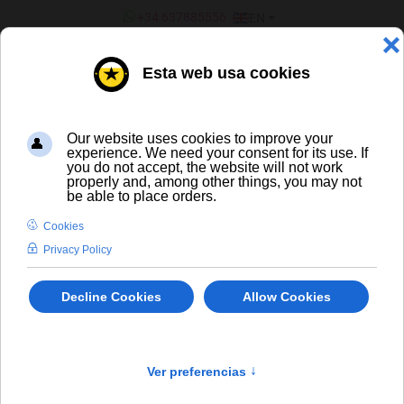
SELECT YOUR LANGUAGE
+34 637885556
EN
¿ERES UN BAR/TIENDA?
ALL BEERS
to
En stock