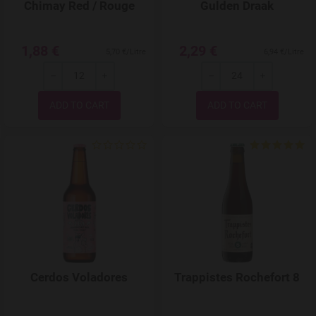
Chimay Red / Rouge
Gulden Draak
1,88 €
2,29 €
5,70 €/Litre
6,94 €/Litre
-
+
-
+
Quantity
Quantity
Add to Wishlist
Cerdos Voladores
Trappistes Rochefort 8