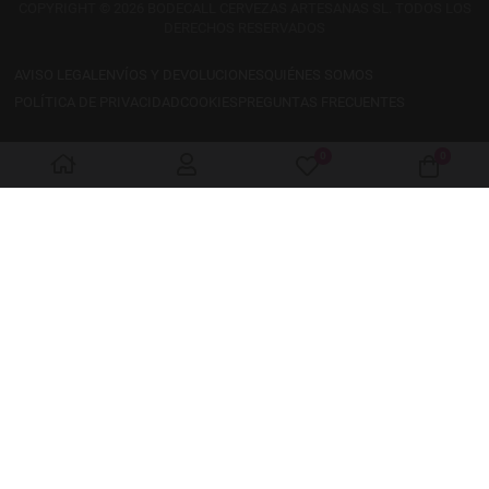
COPYRIGHT © 2026 BODECALL CERVEZAS ARTESANAS SL. TODOS LOS
DERECHOS RESERVADOS
AVISO LEGAL
ENVÍOS Y DEVOLUCIONES
QUIÉNES SOMOS
POLÍTICA DE PRIVACIDAD
COOKIES
PREGUNTAS FRECUENTES
0
0
My Wishlist
Cart