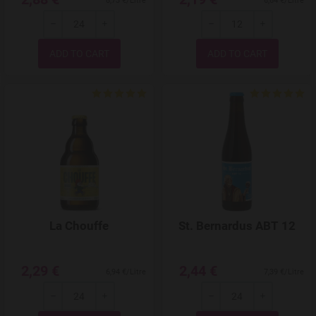
8,73 €/Litre
6,64 €/Litre
-
+
-
+
Quantity
Quantity
Add to Wishlist
La Chouffe
St. Bernardus ABT 12
2,29 €
2,44 €
6,94 €/Litre
7,39 €/Litre
-
+
-
+