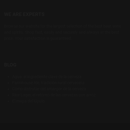
WE ARE EXPERTS
Browse our website for the largest selection of the best beer, wine
and spirits. Shop fast, easily and securely and always at the best
price. Your satisfaction is guaranteed.
BLOG
Agua: el ingrediente clave de la cerveza
Farmhouse Ale, tradición rural cervecera
Cómo disfrutar del amargor de la cerveza
Rice Lager, el retorno de las cervezas con arroz
El mapa del lúpulo