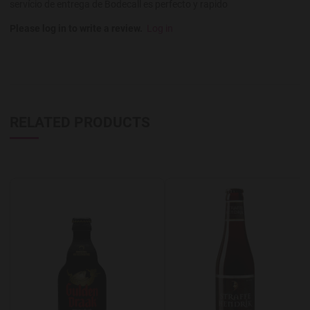
servício de entrega de Bodecall es perfecto y rapido
Please log in to write a review.
Log in
RELATED PRODUCTS
Add to Wishlist
A