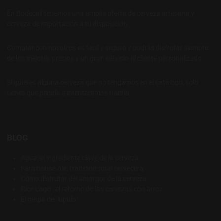
En Bodecall tenemos una amplia oferta de cerveza artesana y
cerveza de importación a tu disposición.
Comprar con nosotros es fácil y seguro y podrás disfrutar siempre
de los mejores precios y un gran servicio al cliente personalizado.
Si quieres alguna cerveza que no tengamos en el catálogo, solo
tienes que pedirla e intentaremos traerla
BLOG
Agua: el ingrediente clave de la cerveza
Farmhouse Ale, tradición rural cervecera
Cómo disfrutar del amargor de la cerveza
Rice Lager, el retorno de las cervezas con arroz
El mapa del lúpulo