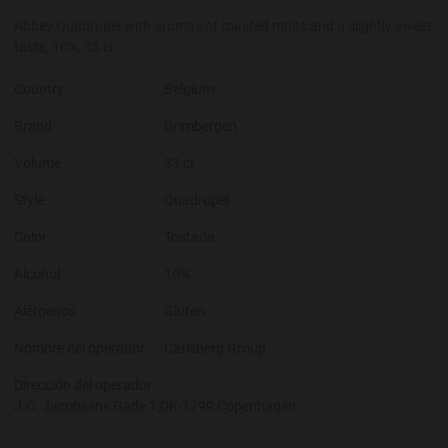
Abbey Quadrupel with aromas of roasted malts and a slightly sweet
taste, 10%, 33 cl
Country
Belgium
Brand
Grimbergen
Volume
33 cl
Style
Quadrupel
Color
Tostada
Alcohol
10%
Alérgenos
Gluten
Nombre del operador
Carlsberg Group
Dirección del operador
J.C. Jacobsens Gade 1,DK-1799 Copenhagen