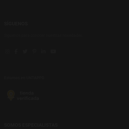
SÍGUENOS
Síguenos para conocer nuestras novedades.
Instagram social link
Facebook social link
Twitter social link
Pinterest social link
Linkedin social link
YouTube social link
Estamos en UNTAPPD
SOMOS ESPECIALISTAS