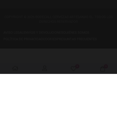
COPYRIGHT © 2026 BODECALL CERVEZAS ARTESANAS SL. TODOS LOS
DERECHOS RESERVADOS
AVISO LEGAL
ENVÍOS Y DEVOLUCIONES
QUIÉNES SOMOS
POLÍTICA DE PRIVACIDAD
COOKIES
PREGUNTAS FRECUENTES
0
0
My Wishlist
Cart