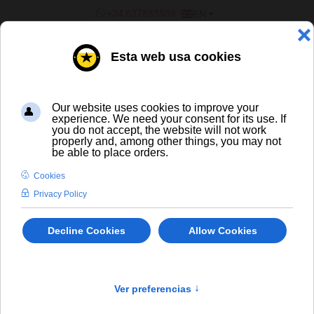
SELECT YOUR LANGUAGE
+34 637885556
EN
¿ERES UN BAR/TIENDA?
Inicio
Grimbergen Optimo Bruno
CERVEZA ARTESANA Y DE
IMPORTACIÓN