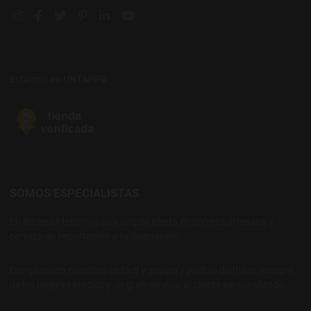
Instagram social link
Facebook social link
Twitter social link
Pinterest social link
Linkedin social link
YouTube social link
Estamos en UNTAPPD
SOMOS ESPECIALISTAS
En Bodecall tenemos una amplia oferta de cerveza artesana y
cerveza de importación a tu disposición.
Comprar con nosotros es fácil y seguro y podrás disfrutar siempre
de los mejores precios y un gran servicio al cliente personalizado.