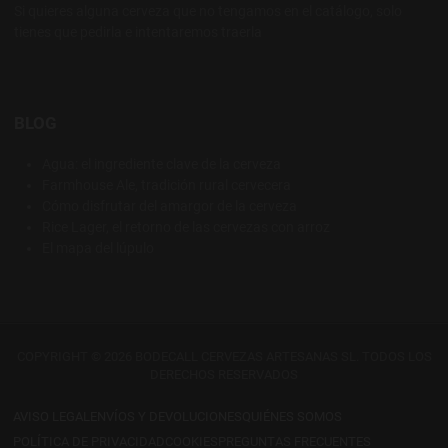
Si quieres alguna cerveza que no tengamos en el catálogo, solo
tienes que pedirla e intentaremos traerla
BLOG
Agua: el ingrediente clave de la cerveza
Farmhouse Ale, tradición rural cervecera
Cómo disfrutar del amargor de la cerveza
Rice Lager, el retorno de las cervezas con arroz
El mapa del lúpulo
COPYRIGHT © 2026 BODECALL CERVEZAS ARTESANAS SL. TODOS LOS
DERECHOS RESERVADOS
AVISO LEGAL
ENVÍOS Y DEVOLUCIONES
QUIÉNES SOMOS
POLÍTICA DE PRIVACIDAD
COOKIES
PREGUNTAS FRECUENTES