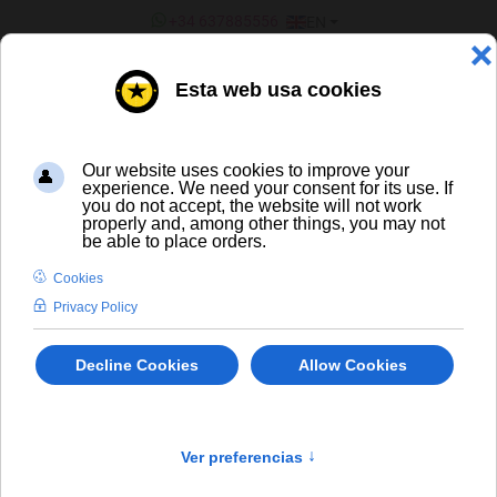
SELECT YOUR LANGUAGE
+34 637885556
EN
¿ERES UN BAR/TIENDA?
Inicio
Paulaner Weissbier
CERVEZA ARTESANA Y DE
IMPORTACIÓN