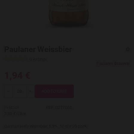
Paulaner Weissbier
0 Ratings
Paulaner Brauerei
1,94 €
Quantity
-
+
In Stock
REF:
0217068
3,88 €/Litre
German Hefe Weissbier, 5,5%. 50 cl x 20 pack.