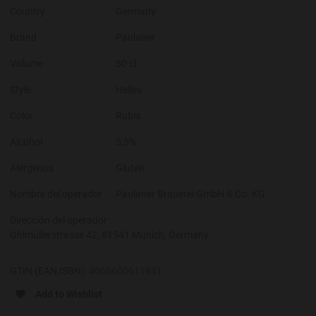
Country
Germany
Brand
Paulaner
Volume
50 cl
Style
Helles
Color
Rubia
Alcohol
5,5%
Alérgenos
Gluten
Nombre del operador
Paulaner Brauerei GmbH & Co. KG
Dirección del operador
Ohlmüllerstrasse 42, 81541 Munich, Germany
GTIN (EAN,ISBN):
4066600611981
Add to Wishlist