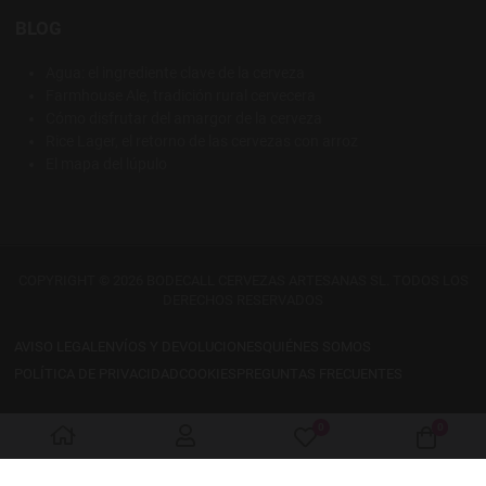
BLOG
Agua: el ingrediente clave de la cerveza
Farmhouse Ale, tradición rural cervecera
Cómo disfrutar del amargor de la cerveza
Rice Lager, el retorno de las cervezas con arroz
El mapa del lúpulo
COPYRIGHT © 2026 BODECALL CERVEZAS ARTESANAS SL. TODOS LOS
DERECHOS RESERVADOS
AVISO LEGAL
ENVÍOS Y DEVOLUCIONES
QUIÉNES SOMOS
POLÍTICA DE PRIVACIDAD
COOKIES
PREGUNTAS FRECUENTES
0
0
My Wishlist
Cart