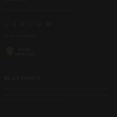
Keep in touch with us to hear our latest news
Instagram social link
Facebook social link
Twitter social link
Pinterest social link
Linkedin social link
YouTube social link
We are on Untappd
WE ARE EXPERTS
Browse our website for the largest selection of the best beer, wine
and spirits. Shop fast, easily and securely and always at the best
price. Your satisfaction is guaranteed.