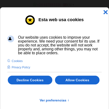
SELECT YOUR LANGUAGE
+34 637885556
EN
¿ERES UN BAR/TIENDA?
Wine
×
404 The requested product does not exist.
info
WINE
-/+
Sort by
Product in stock