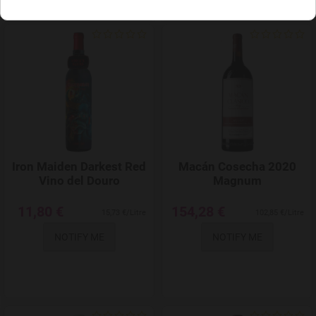
Add to Wishlist
Iron Maiden Darkest Red
Macán Cosecha 2020
Vino del Douro
Magnum
11,80 €
154,28 €
15,73 €/Litre
102,85 €/Litre
NOTIFY ME
NOTIFY ME