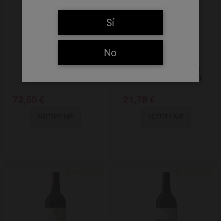
Sí
No
Toro Pintia 2020
Oremus Mandolás
Furmint Seco 2018
73,50 €
21,78 €
NOTIFY ME
NOTIFY ME
Add to Wishlist