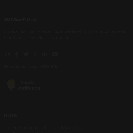
SUIVEZ-NOUS
Suivez-nous pour recevoir nos nouvelles et tout ce qui concerne au
monde des bières, vins et spiritueux.
Instagram social link
Facebook social link
Twitter social link
Pinterest social link
Linkedin social link
YouTube social link
Nous sommes sur UNTAPPD
BLOG
Agua: el ingrediente clave de la cerveza