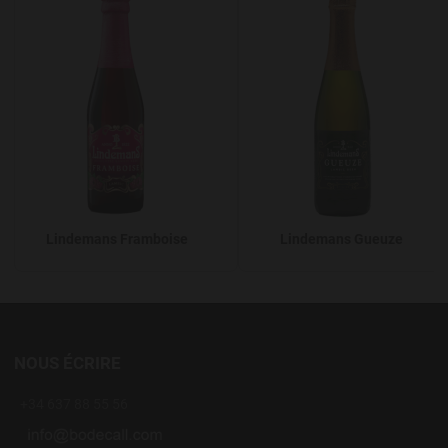
Add to Wishlist
A
Lindemans Framboise
Lindemans Gueuze
NOUS ÉCRIRE
+34 637 88 55 56