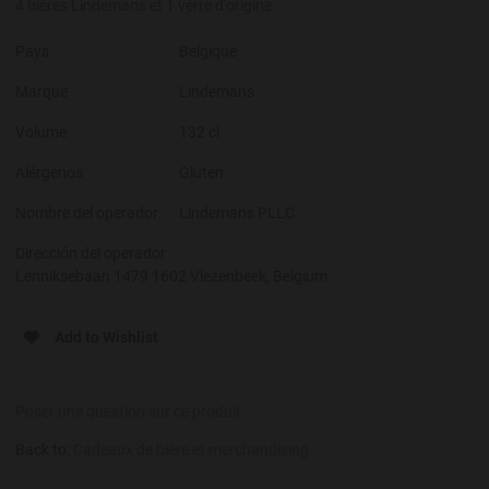
4 bières Lindemans et 1 verre d'origine
Pays
Belgique
Marque
Lindemans
Volume
132 cl
Alérgenos
Gluten
Nombre del operador
Lindemans PLLC
Dirección del operador
Lenniksebaan 1479 1602 Vlezenbeek, Belgium
Add to Wishlist
Poser une question sur ce produit
Back to:
Cadeaux de bière et merchandising