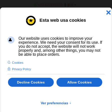
SÉLECTIONNEZ VOTRE LANGU
+34 637885556
FR
¿ERES UN BAR/TIENDA?
Cadeaux de bière et merchandising
Gift Pack Lindemans 4 Beers 1 Glass
CERVEZA ARTESANA Y DE
IMPORTACIÓN