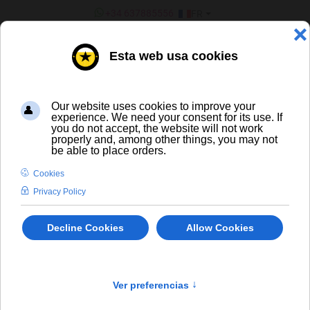
SÉLECTIONNEZ VOTRE LANGU
+34 637885556
FR
¿ERES UN BAR/TIENDA?
Spiritueux
SPIRITUEUX ET LIQUEURS
' -/+'
Trier par
Produit en Stock
Add to Wishlist