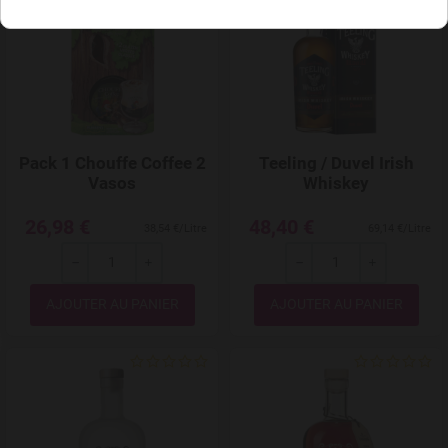
Pack 1 Chouffe Coffee 2
Teeling / Duvel Irish
Vasos
Whiskey
26,98 €
48,40 €
38,54 €/Litre
69,14 €/Litre
---
+
---
+
Quantité
Quantité
Add to Wishlist