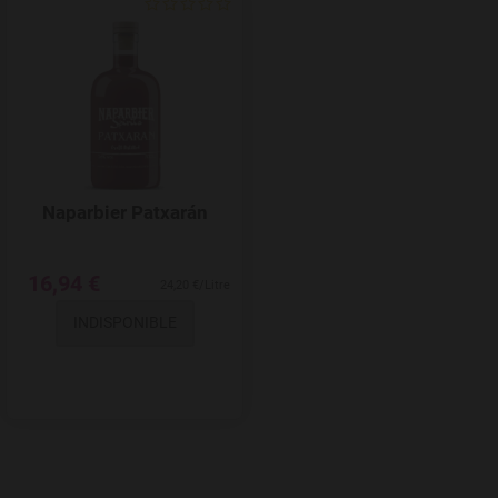
Add to Wishlist
Naparbier Patxarán
16,94 €
24,20 €/Litre
INDISPONIBLE