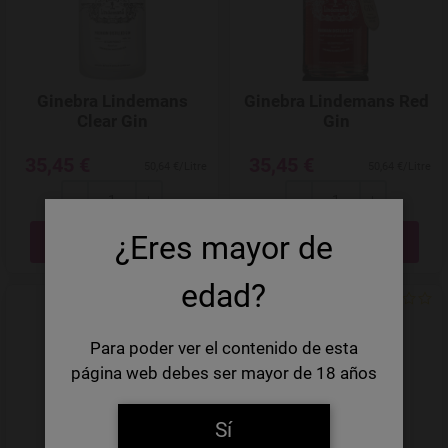
Ginebra Lindemans
Ginebra Lindemans Red
Clear Gin
Gin
35,45 €
35,45 €
50,64 €/Litre
50,64 €/Litre
---
+
---
+
Quantité
Quantité
¿Eres mayor de
edad?
Add to Wishlist
Para poder ver el contenido de esta
página web debes ser mayor de 18 años
Sí