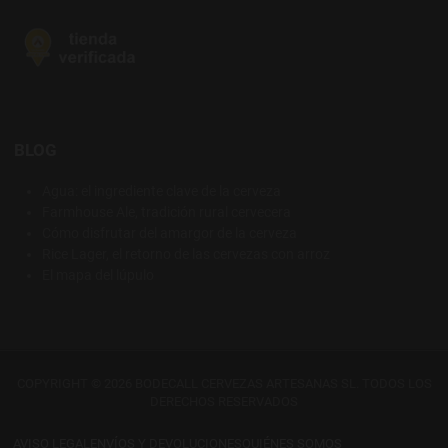
BLOG
Agua: el ingrediente clave de la cerveza
Farmhouse Ale, tradición rural cervecera
Cómo disfrutar del amargor de la cerveza
Rice Lager, el retorno de las cervezas con arroz
El mapa del lúpulo
COPYRIGHT © 2026 BODECALL CERVEZAS ARTESANAS SL. TODOS LOS
DERECHOS RESERVADOS
AVISO LEGAL
ENVÍOS Y DEVOLUCIONES
QUIÉNES SOMOS