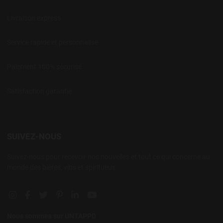
Livraison express
Service rapide et personnalisé
Paiement 100% sécurisé
Satisfaction garantie
SUIVEZ-NOUS
Suivez-nous pour recevoir nos nouvelles et tout ce qui concerne au
monde des bières, vins et spiritueux.
Instagram social link
Facebook social link
Twitter social link
Pinterest social link
Linkedin social link
YouTube social link
Nous sommes sur UNTAPPD