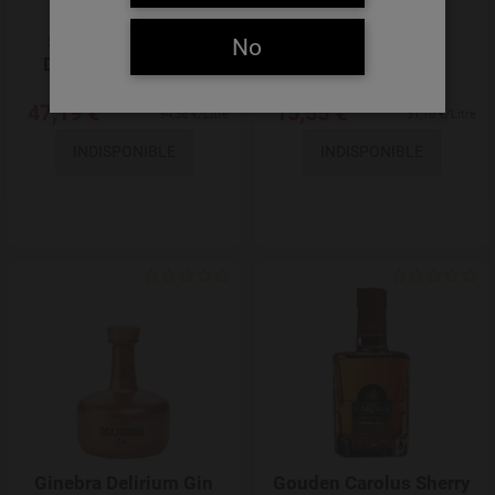
St-Feuillien Triple
Val Dieu Liqueur
No
Distilled Malt 50 cl
47,19 €
15,55 €
94,38 €/Litre
31,10 €/Litre
INDISPONIBLE
INDISPONIBLE
Add to Wishlist
Ginebra Delirium Gin
Gouden Carolus Sherry