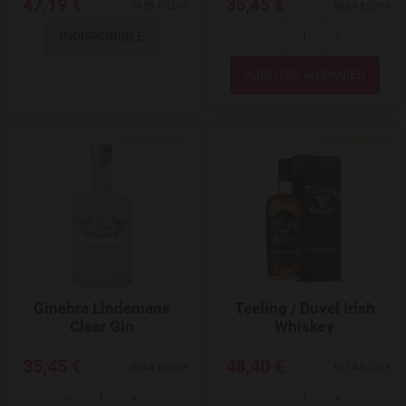
47,19 €
35,45 €
94,38 €/Litre
50,64 €/Litre
INDISPONIBLE
---
+
Quantité
Add to Wishlist
Ginebra Lindemans
Teeling / Duvel Irish
Clear Gin
Whiskey
35,45 €
48,40 €
50,64 €/Litre
69,14 €/Litre