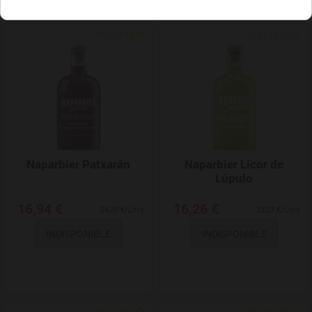
Add to Wishlist
Naparbier Patxarán
Naparbier Licor de
Lúpulo
16,94 €
16,26 €
24,20 €/Litre
23,23 €/Litre
INDISPONIBLE
INDISPONIBLE