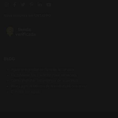
Instagram social link
Facebook social link
Twitter social link
Pinterest social link
Linkedin social link
YouTube social link
Nous sommes sur UNTAPPD
BLOG
Agua: el ingrediente clave de la cerveza
Farmhouse Ale, tradición rural cervecera
Cómo disfrutar del amargor de la cerveza
Rice Lager, el retorno de las cervezas con arroz
El mapa del lúpulo