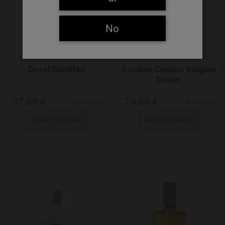
No
Duvel Distilled
Gouden Carolus Belgian
Cream
37,68 €
24,66 €
75,36 €/Litre
35,23 €/Litre
INDISPONIBLE
INDISPONIBLE
Add to Wishlist