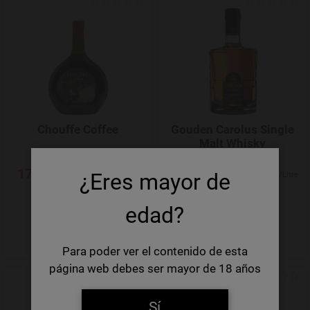
Add to Wishlist
Chouffe Coffee
Gouden Carolus Single
Malt Whisky
17,59 €
45,98 €
¿Eres mayor de
25,13 €/Litre
65,69 €/Litre
INDISPONIBLE
INDISPONIBLE
edad?
Para poder ver el contenido de esta
página web debes ser mayor de 18 años
Add to Wishlist
Sí