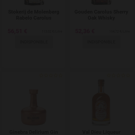
Stokerij de Molenberg
Gouden Carolus Sherry
Rabelo Carolus
Oak Whisky
56,51 €
52,36 €
113,02 €/Litre
104,72 €/Litre
INDISPONIBLE
INDISPONIBLE
Add to Wishlist
Ginebra Delirium Gin
Val Dieu Liqueur