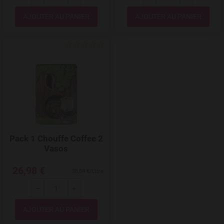
---
+
---
+
Quantité
Quantité
Add to Wishlist
Pack 1 Chouffe Coffee 2
Vasos
26,98 €
38,54 €/Litre
---
+
Quantité