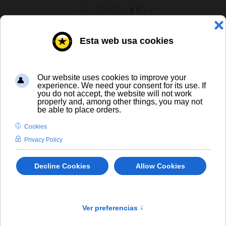
SÉLECTIONNEZ VOTRE LANGU
+34 637885556
FR
¿ERES UN BAR/TIENDA?
Spiritueux
×
Désolé, mais le produit demandé n'a pas été trouvé
info
SPIRITUEUX ET LIQUEURS
' +/-'
Trier par
Produit en Stock