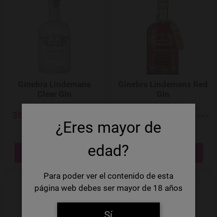
Add to Wishlist
Ginebra Lindemans
Ginebra Lindemans Red
Clear Gin
Gin
35,45 €
35,45 €
50,64 €/Litre
50,64 €/Litre
¿Eres mayor de
---
+
---
+
edad?
Quantité
Quantité
Para poder ver el contenido de esta
página web debes ser mayor de 18 años
Add to Wishlist
Sí