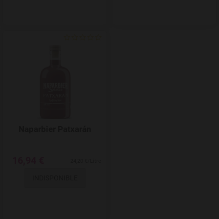
Add to Wishlist
Naparbier Patxarán
16,94 €
24,20 €/Litre
INDISPONIBLE