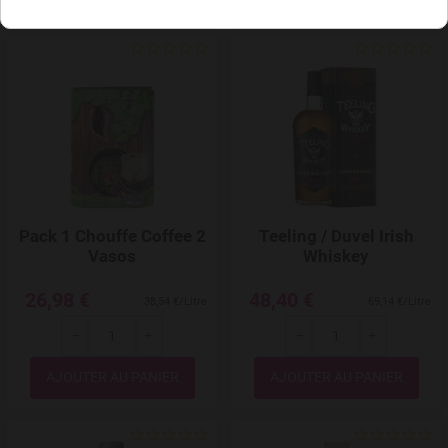
Add to Wishlist
Pack 1 Chouffe Coffee 2
Teeling / Duvel Irish
Vasos
Whiskey
26,98 €
48,40 €
38,54 €/Litre
69,14 €/Litre
---
+
---
+
Quantité
Quantité