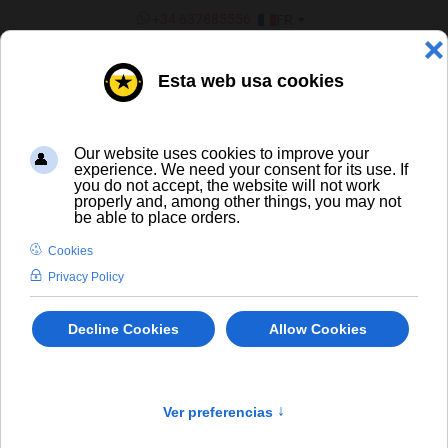
SÉLECTIONNEZ VOTRE LANGU
+34 637885556
FR
¿ERES UN BAR/TIENDA?
Spiritueux
×
Désolé, mais le produit demandé n'a pas été trouvé
info
SPIRITUEUX ET LIQUEURS
' -/+'
Trier par
Produit en Stock