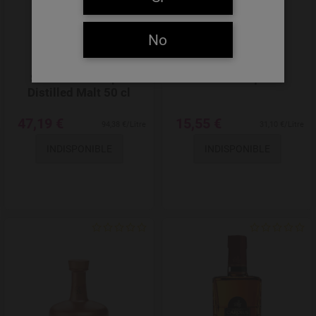
No
St-Feuillien Triple
Val Dieu Liqueur
Distilled Malt 50 cl
47,19 €
15,55 €
94,38 €/Litre
31,10 €/Litre
INDISPONIBLE
INDISPONIBLE
Add to Wishlist