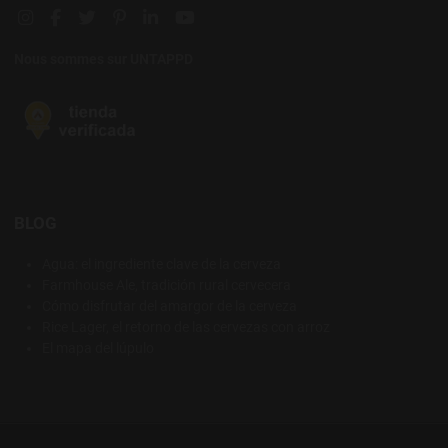
Instagram social link
Facebook social link
Twitter social link
Pinterest social link
Linkedin social link
YouTube social link
Nous sommes sur UNTAPPD
BLOG
Agua: el ingrediente clave de la cerveza
Farmhouse Ale, tradición rural cervecera
Cómo disfrutar del amargor de la cerveza
Rice Lager, el retorno de las cervezas con arroz
El mapa del lúpulo