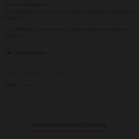
Dirección del operador
"C. La Siderurgia, Parc 4, Nave 1, Polígono Industrial de Valnalón, La
Felguera "
C. La Siderurgia, Parc 4, Nave 1, Polígono Industrial de Valnalón, La
Felguera
Add to Wishlist
Poser une question sur ce produit
Back to:
Cerveza
COMMENTAIRES DES CLIENTS