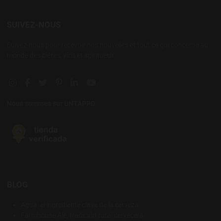
SUIVEZ-NOUS
Suivez-nous pour recevoir nos nouvelles et tout ce qui concerne au
monde des bières, vins et spiritueux.
Instagram social link
Facebook social link
Twitter social link
Pinterest social link
Linkedin social link
YouTube social link
Nous sommes sur UNTAPPD
BLOG
Agua: el ingrediente clave de la cerveza
Farmhouse Ale, tradición rural cervecera