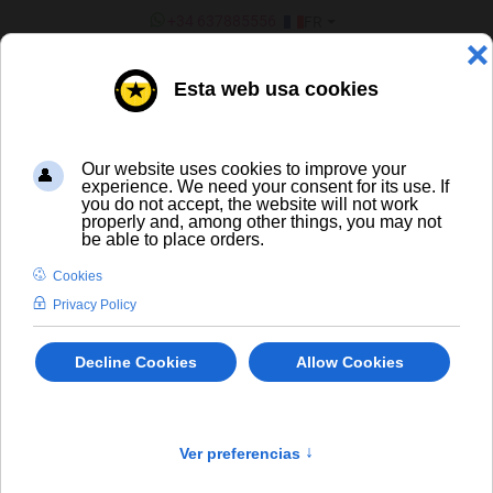
SÉLECTIONNEZ VOTRE LANGU
+34 637885556
FR
¿ERES UN BAR/TIENDA?
Vins
Caleya Goma 2 IPA