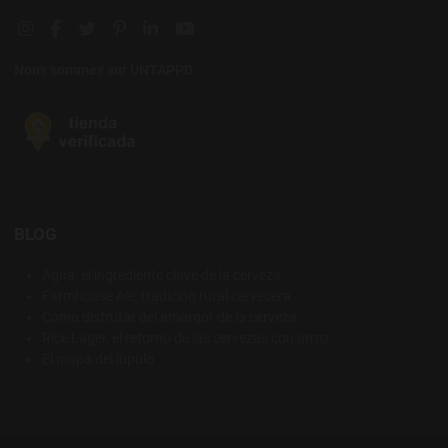
Instagram social link
Facebook social link
Twitter social link
Pinterest social link
Linkedin social link
YouTube social link
Nous sommes sur UNTAPPD
BLOG
Agua: el ingrediente clave de la cerveza
Farmhouse Ale, tradición rural cervecera
Cómo disfrutar del amargor de la cerveza
Rice Lager, el retorno de las cervezas con arroz
El mapa del lúpulo