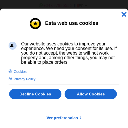
SÉLECTIONNEZ VOTRE LANGU
+34 637885556
FR
¿ERES UN BAR/TIENDA?
Vins
¿Eres mayor de