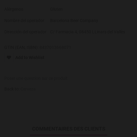
Alérgenos
Gluten
Nombre del operador
Barcelona Beer Company
Dirección del operador
C/ Farmacia 4, 08450 LLinars del Vallès
GTIN (EAN, ISBN):
8437013668071
Add to Wishlist
Poser une question sur ce produit
Back to:
Cerveza
COMMENTAIRES DES CLIENTS