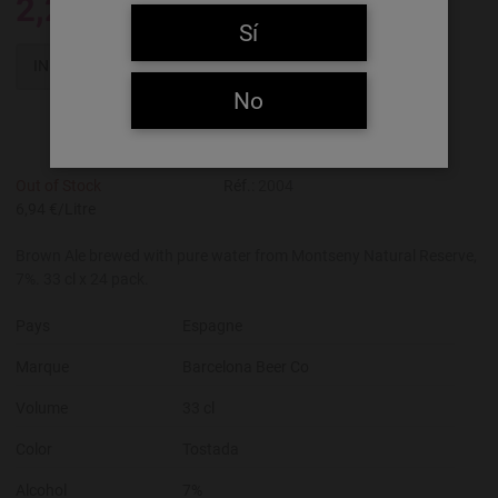
2,29 €
Sí
INDISPONIBLE
No
Out of Stock
Réf.:
2004
6,94 €/Litre
Brown Ale brewed with pure water from Montseny Natural Reserve,
7%. 33 cl x 24 pack.
Pays
Espagne
Marque
Barcelona Beer Co
Volume
33 cl
Color
Tostada
Alcohol
7%