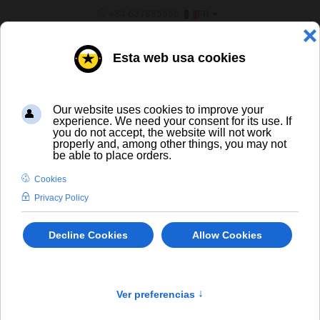
SÉLECTIONNEZ VOTRE LANGU
+34 637885556
FR
¿ERES UN BAR/TIENDA?
Vins
La Niña Barbuda