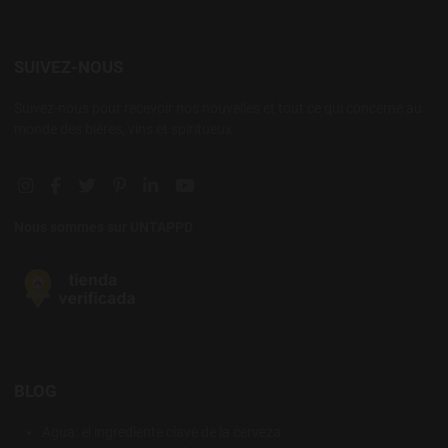
SUIVEZ-NOUS
Suivez-nous pour recevoir nos nouvelles et tout ce qui concerne au
monde des bières, vins et spiritueux.
Instagram social link
Facebook social link
Twitter social link
Pinterest social link
Linkedin social link
YouTube social link
Nous sommes sur UNTAPPD
BLOG
Agua: el ingrediente clave de la cerveza