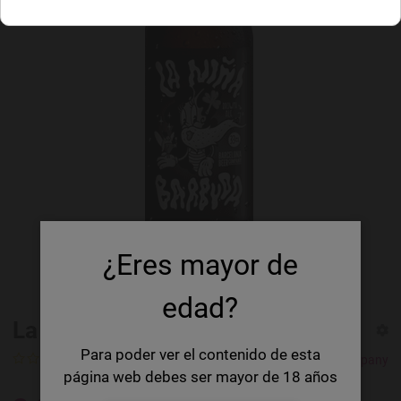
¿Eres mayor de
edad?
La Niña Barbuda
Para poder ver el contenido de esta
0 Ratings
Barcelona Beer Company
página web debes ser mayor de 18 años