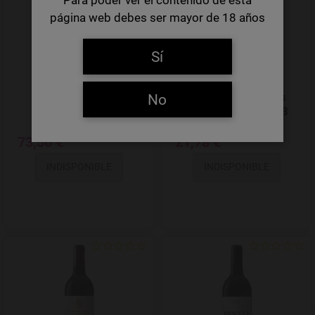
página web debes ser mayor de 18 años
Sí
Toro Pintia 2020
Oremus Mandolás
No
Furmint Seco 2018
73,50 €
21,78 €
INDISPONIBLE
INDISPONIBLE
Add to Wishlist