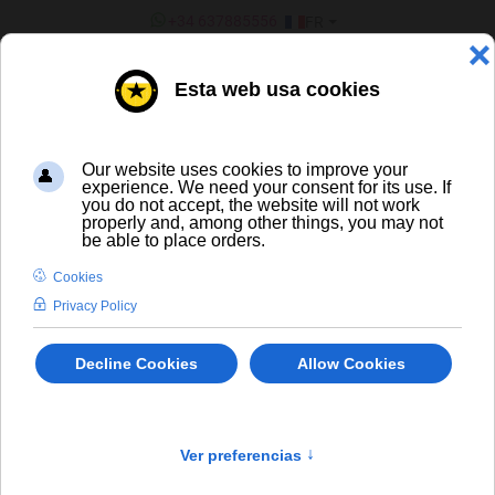
SÉLECTIONNEZ VOTRE LANGU
+34 637885556
FR
¿ERES UN BAR/TIENDA?
Vins
×
Désolé, mais le produit demandé n'a pas été trouvé
info
VINS
' -/+'
Trier par
Produit en Stock