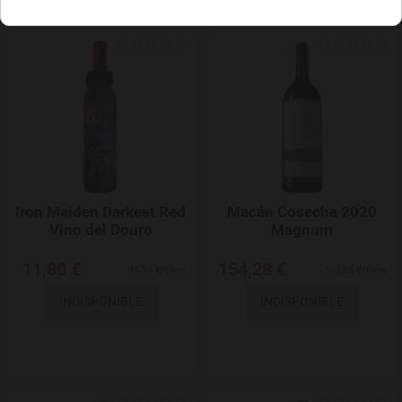
Add to Wishlist
Iron Maiden Darkest Red
Macán Cosecha 2020
Vino del Douro
Magnum
11,80 €
154,28 €
15,73 €/Litre
102,85 €/Litre
INDISPONIBLE
INDISPONIBLE