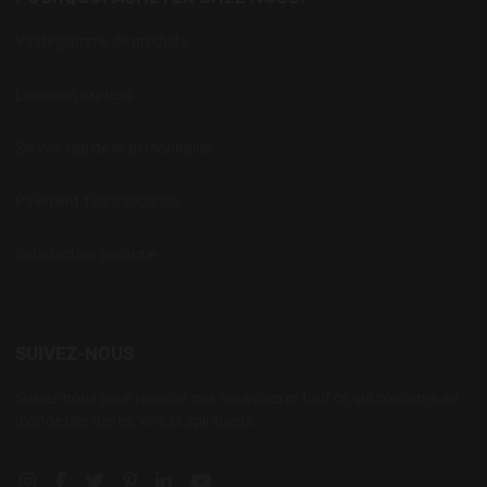
Vaste gamme de produits
Livraison express
Service rapide et personnalisé
Paiement 100% sécurisé
Satisfaction garantie
SUIVEZ-NOUS
Suivez-nous pour recevoir nos nouvelles et tout ce qui concerne au
monde des bières, vins et spiritueux.
Instagram social link
Facebook social link
Twitter social link
Pinterest social link
Linkedin social link
YouTube social link