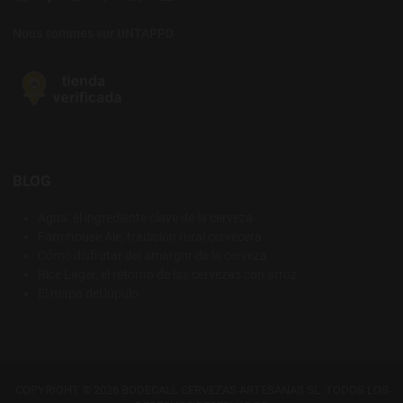
Nous sommes sur UNTAPPD
BLOG
Agua: el ingrediente clave de la cerveza
Farmhouse Ale, tradición rural cervecera
Cómo disfrutar del amargor de la cerveza
Rice Lager, el retorno de las cervezas con arroz
El mapa del lúpulo
COPYRIGHT © 2026 BODECALL CERVEZAS ARTESANAS SL. TODOS LOS