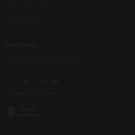
Paiement 100% sécurisé
Satisfaction garantie
SUIVEZ-NOUS
Suivez-nous pour recevoir nos nouvelles et tout ce qui concerne au
monde des bières, vins et spiritueux.
Instagram social link
Facebook social link
Twitter social link
Pinterest social link
Linkedin social link
YouTube social link
Nous sommes sur UNTAPPD