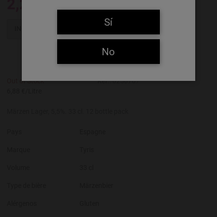
2,27 €
Sí
INDISPONIBLE
No
Out of Stock
Réf.:
0256767
6,88 €/Litre
Märzen Lager, 5,5%. 33 cl. 12 bottle pack
Pays
Espagne
Marque
Tyris
Volume
33 cl
Type de bière
Märzenbier
Alérgenos
Gluten