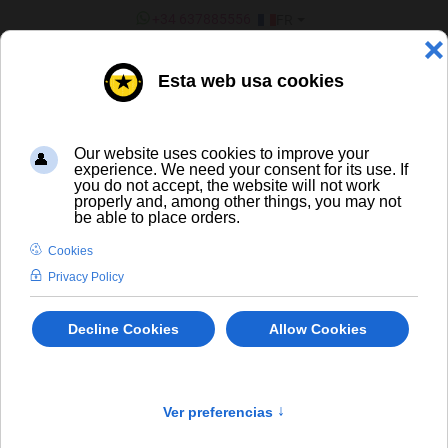
SÉLECTIONNEZ VOTRE LANGU
+34 637885556
FR
¿ERES UN BAR/TIENDA?
Vins
Tyris Marzen