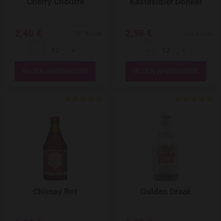
Cherry Chouffe
Kasteelbier Donker
2,40 €
2,98 €
7,27 €/Litre
9,03 €/Litre
-
+
-
+
Menge
Menge
Add to Wishlist
Chimay Rot
Gulden Draak