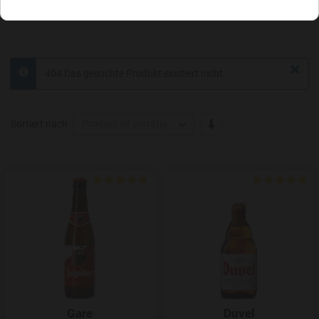
×
404 Das gesuchte Produkt existiert nicht.
info
-/+
Sortiert nach
Produkt ist vorrätig
Add to Wishlist
Gare
Duvel