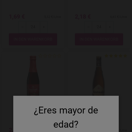
1,69 €
2,18 €
5,12 €/Litre
6,61 €/Litre
-
+
-
+
Menge
Menge
Add to Wishlist
¿Eres mayor de
Lindemans Kriek
Westmalle Tripel
edad?
2,15 €
2,96 €
8,60 €/Litre
8,97 €/Litre