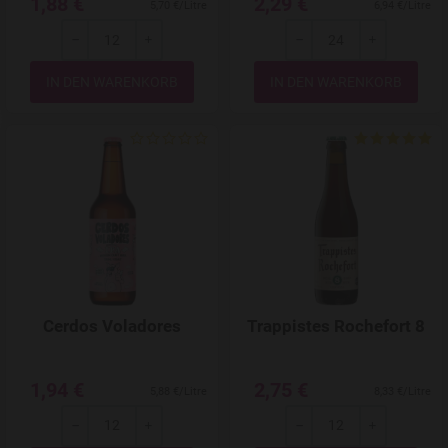
1,88 €
2,29 €
5,70 €/Litre
6,94 €/Litre
-
+
-
+
Menge
Menge
Add to Wishlist
Cerdos Voladores
Trappistes Rochefort 8
1,94 €
2,75 €
5,88 €/Litre
8,33 €/Litre
-
+
-
+