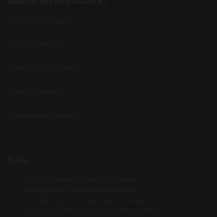
WARUM BEI UNS KAUFEN?
Unser großes Angebot
Express Lieferung
Effektiver Kundendienst
Experte im Bereich
Zufriedenheits Garantie
BLOG
Agua: el ingrediente clave de la cerveza
Farmhouse Ale, tradición rural cervecera
Cómo disfrutar del amargor de la cerveza
Rice Lager, el retorno de las cervezas con arroz