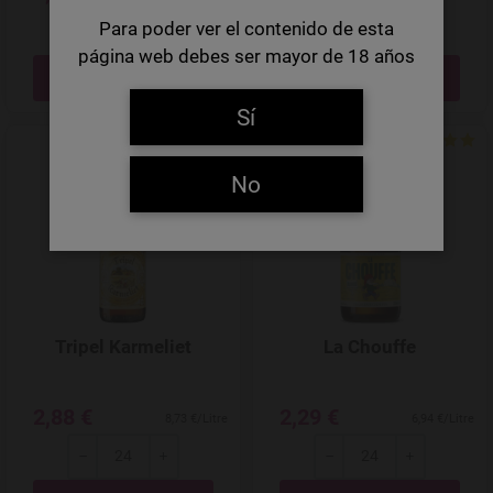
Para poder ver el contenido de esta
-
+
-
+
página web debes ser mayor de 18 años
Menge
Menge
Sí
Add to Wishlist
No
Tripel Karmeliet
La Chouffe
2,88 €
2,29 €
8,73 €/Litre
6,94 €/Litre
-
+
-
+
Menge
Menge