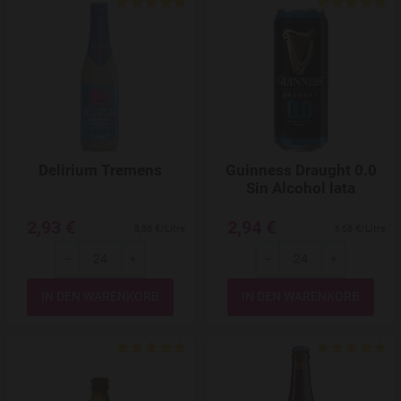
Add to Wishlist
Delirium Tremens
Guinness Draught 0.0
Sin Alcohol lata
2,93 €
2,94 €
8,88 €/Litre
6,68 €/Litre
-
+
-
+
Menge
Menge
Add to Wishlist