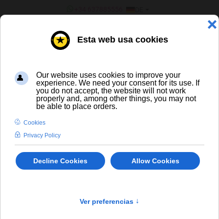
SPRACHE AUSWÄHLEN
+34 637885556
DE
¿ERES UN BAR/TIENDA?
ALLE BIERE
In Stock