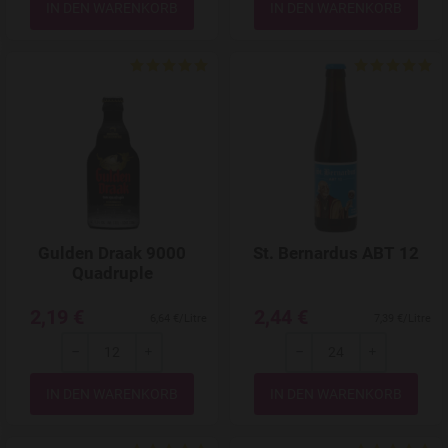
Add to Wishlist
Gulden Draak 9000
St. Bernardus ABT 12
Quadruple
2,19 €
2,44 €
6,64 €/Litre
7,39 €/Litre
-
+
-
+
Menge
Menge