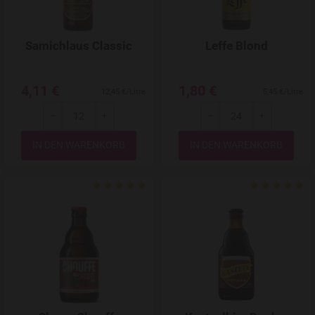
Samichlaus Classic
Leffe Blond
4,11 €
1,80 €
12,45 €/Litre
5,45 €/Litre
-
+
-
+
Menge
Menge
Add to Wishlist