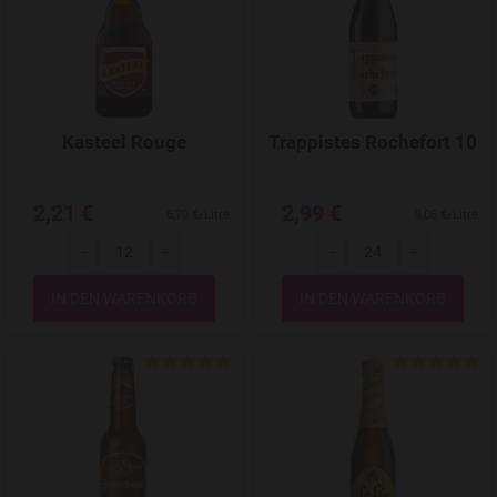
Kasteel Rouge
Trappistes Rochefort 10
2,21 €
2,99 €
6,70 €/Litre
9,06 €/Litre
-
+
-
+
Menge
Menge
Add to Wishlist