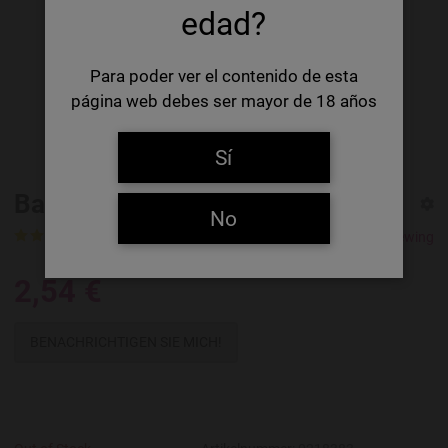
edad?
Para poder ver el contenido de esta
página web debes ser mayor de 18 años
Sí
Basqueland Aupa Pale Ale
No
1 Rating
1 Review
Basqueland Brewing
2,54 €
BENACHRICHTIGEN SIE MICH!