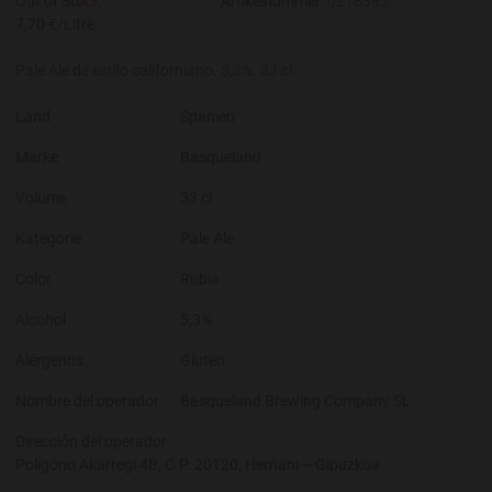
Out of Stock
Artikelnummer:
0218383
7,70 €/Litre
Pale Ale de estilo californiano. 5,3%. 33 cl.
Land
Spanien
Marke
Basqueland
Volume
33 cl
Kategorie
Pale Ale
Color
Rubia
Alcohol
5,3%
Alérgenos
Gluten
Nombre del operador
Basqueland Brewing Company SL
Dirección del operador
Polígono Akarregi 4B, C.P. 20120, Hernani – Gipuzkoa