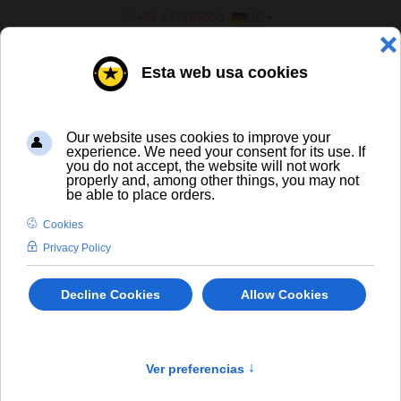
SPRACHE AUSWÄHLEN
+34 637885556
DE
¿ERES UN BAR/TIENDA?
ALLE BIERE
Basqueland Aupa Pale Ale
In Stock