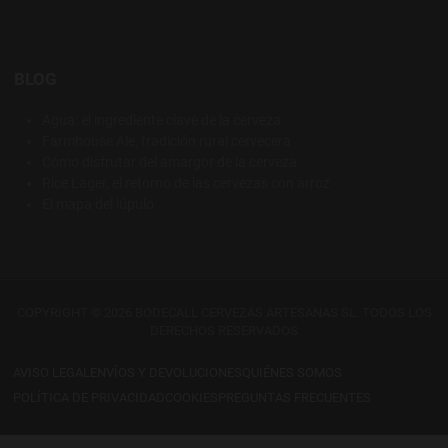
BLOG
Agua: el ingrediente clave de la cerveza
Farmhouse Ale, tradición rural cervecera
Cómo disfrutar del amargor de la cerveza
Rice Lager, el retorno de las cervezas con arroz
El mapa del lúpulo
COPYRIGHT © 2026 BODECALL CERVEZAS ARTESANAS SL. TODOS LOS
DERECHOS RESERVADOS
AVISO LEGAL
ENVÍOS Y DEVOLUCIONES
QUIÉNES SOMOS
POLÍTICA DE PRIVACIDAD
COOKIES
PREGUNTAS FRECUENTES