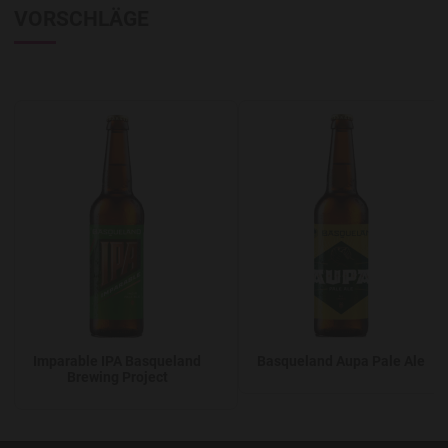
VORSCHLÄGE
Add to Wishlist
A
Imparable IPA Basqueland
Basqueland Aupa Pale Ale
Brewing Project