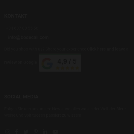
KONTAKT
+34 637 88 55 56
Did you shop with us? Share your experience
Click here and leave a
review on Google
SOCIAL MEDIA
Folgen Sie uns um unsere News und alles was in der Welt der Biere,
Weine und Spirituosen passiert zu wissen!
Instagram social link
Facebook social link
Twitter social link
Pinterest social link
Linkedin social link
YouTube social link