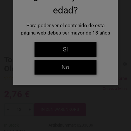
edad?
Para poder ver el contenido de esta
página web debes ser mayor de 18 años
Sí
Toro Amber Ale Sherry Cask
No
Oloroso
0 Ratings
Osborne
Cerveza Mica
2,76 €
Menge
-
+
In Stock
Artikelnummer:
0203009