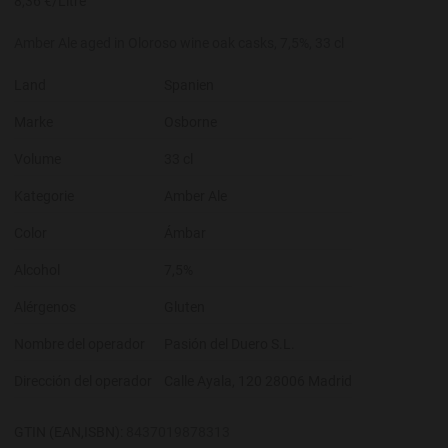
8,36 €/Litre
Amber Ale aged in Oloroso wine oak casks, 7,5%, 33 cl
Land
Spanien
Marke
Osborne
Volume
33 cl
Kategorie
Amber Ale
Color
Ámbar
Alcohol
7,5%
Alérgenos
Gluten
Nombre del operador
Pasión del Duero S.L.
Dirección del operador
Calle Ayala, 120 28006 Madrid
GTIN (EAN,ISBN):
8437019878313