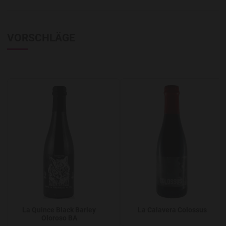
VORSCHLÄGE
Add to Wishlist
A
La Quince Black Barley
La Calavera Colossus
Oloroso BA