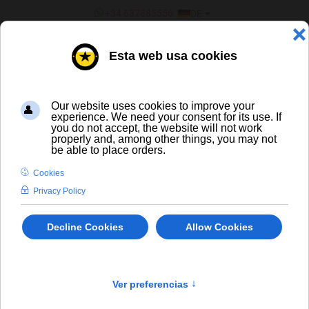
SPRACHE AUSWÄHLEN
+34 637885556
DE
¿ERES UN BAR/TIENDA?
ALLE BIERE
Toro Amber Ale Sherry Cask Oloroso
In Stock