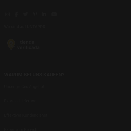
Instagram social link
Facebook social link
Twitter social link
Pinterest social link
Linkedin social link
YouTube social link
Wir sind auf UNTAPPD
WARUM BEI UNS KAUFEN?
Unser großes Angebot
Express Lieferung
Effektiver Kundendienst
Experte im Bereich