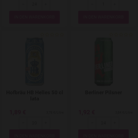
-
+
-
+
Menge
Menge
Add to Wishlist
Hofbräu HB Helles 50 cl
Berliner Pilsner
lata
1,89 €
1,92 €
3,78 €/Litre
3,84 €/Litre
-
+
-
+
Menge
Menge