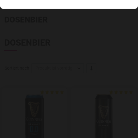
DOSENBIER
DOSENBIER
-/+
Sortiert nach
Produkt ist vorrätig
Add to Wishlist