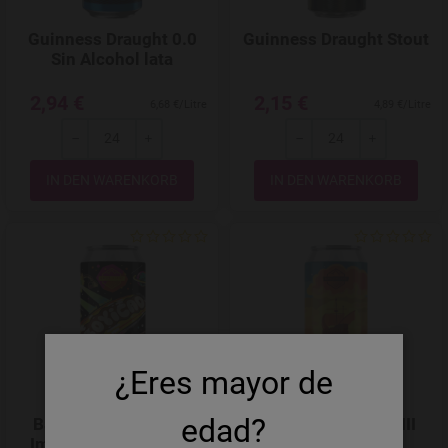
Guinness Draught 0.0
Guinness Draught Stout
Sin Alcohol lata
2,94 €
2,15 €
6,68 €/Litre
4,89 €/Litre
-
+
-
+
Menge
Menge
Add to Wishlist
¿Eres mayor de
edad?
Basqueland Boyicao
Basqueland Ubera III
Imperial Pastry Stout
German Pils