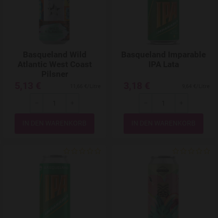
Basqueland Wild
Basqueland Imparable
Atlantic West Coast
IPA Lata
Pilsner
5,13 €
3,18 €
11,66 €/Litre
9,64 €/Litre
-
+
-
+
Menge
Menge
Add to Wishlist