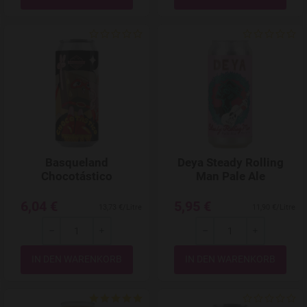
Add to Wishlist
Basqueland
Deya Steady Rolling
Chocotástico
Man Pale Ale
6,04 €
5,95 €
13,73 €/Litre
11,90 €/Litre
-
+
-
+
Menge
Menge