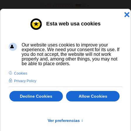
SPRACHE AUSWÄHLEN
+34 637885556
DE
¿ERES UN BAR/TIENDA?
ALLE BIERE
Dosenbier
bis
In Stock