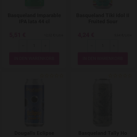
Basqueland Imparable
Basqueland Tiki Idol II
IPA lata 44 cl
Fruited Sour
5,51 €
4,24 €
12,52 €/Litre
9,64 €/Litre
-
+
-
+
Menge
Menge
Add to Wishlist
Dougalls Eclipse
Basqueland Tally Ho