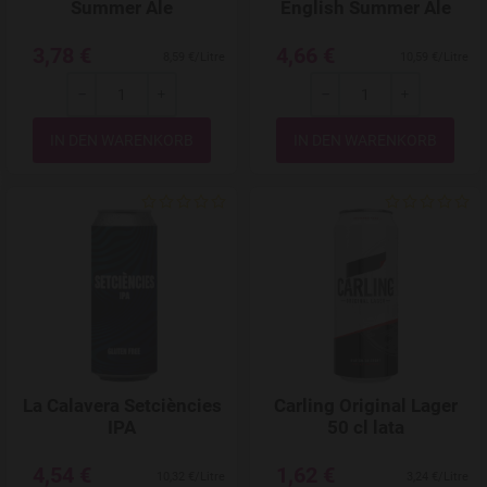
Summer Ale
English Summer Ale
3,78 €
4,66 €
8,59 €/Litre
10,59 €/Litre
-
+
-
+
Menge
Menge
Add to Wishlist
La Calavera Setciències
Carling Original Lager
IPA
50 cl lata
4,54 €
1,62 €
10,32 €/Litre
3,24 €/Litre