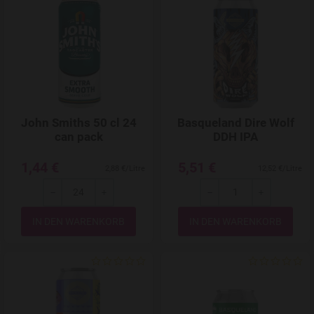
Add to Wishlist
John Smiths 50 cl 24
Basqueland Dire Wolf
can pack
DDH IPA
1,44 €
5,51 €
2,88 €/Litre
12,52 €/Litre
-
+
-
+
Menge
Menge
Add to Wishlist