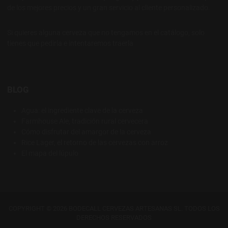
de los mejores precios y un gran servicio al cliente personalizado.
Si quieres alguna cerveza que no tengamos en el catálogo, solo
tienes que pedirla e intentaremos traerla
BLOG
Agua: el ingrediente clave de la cerveza
Farmhouse Ale, tradición rural cervecera
Cómo disfrutar del amargor de la cerveza
Rice Lager, el retorno de las cervezas con arroz
El mapa del lúpulo
COPYRIGHT © 2026 BODECALL CERVEZAS ARTESANAS SL. TODOS LOS
DERECHOS RESERVADOS