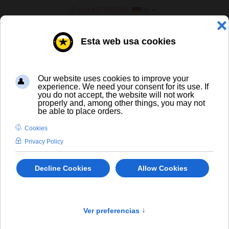
SPRACHE AUSWÄHLEN
+34 637885556
DE
¿ERES UN BAR/TIENDA?
Inicio
Carlsberg
CERVEZA ARTESANA Y DE
IMPORTACIÓN