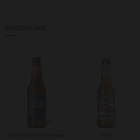
VORSCHLÄGE
Add to Wishlist
A
Samuel Adams Boston Lager
Coors