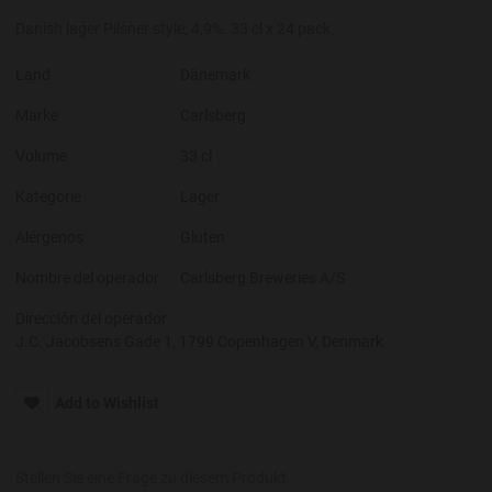
Danish lager Pilsner style, 4,9%. 33 cl x 24 pack.
Land
Dänemark
Marke
Carlsberg
Volume
33 cl
Kategorie
Lager
Alérgenos
Gluten
Nombre del operador
Carlsberg Breweries A/S
Dirección del operador
J.C. Jacobsens Gade 1, 1799 Copenhagen V, Denmark
Add to Wishlist
Stellen Sie eine Frage zu diesem Produkt