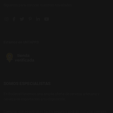
Síguenos para conocer nuestras novedades.
Instagram social link
Facebook social link
Twitter social link
Pinterest social link
Linkedin social link
YouTube social link
Estamos en UNTAPPD
SOMOS ESPECIALISTAS
En Bodecall tenemos una amplia oferta de cerveza artesana y
cerveza de importación a tu disposición.
Comprar con nosotros es fácil y seguro y podrás disfrutar siempre