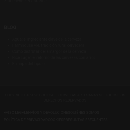
Zufriedenheits Garantie
BLOG
Agua: el ingrediente clave de la cerveza
Farmhouse Ale, tradición rural cervecera
Cómo disfrutar del amargor de la cerveza
Rice Lager, el retorno de las cervezas con arroz
El mapa del lúpulo
COPYRIGHT © 2026 BODECALL CERVEZAS ARTESANAS SL. TODOS LOS
DERECHOS RESERVADOS
AVISO LEGAL
ENVÍOS Y DEVOLUCIONES
QUIÉNES SOMOS
POLÍTICA DE PRIVACIDAD
COOKIES
PREGUNTAS FRECUENTES