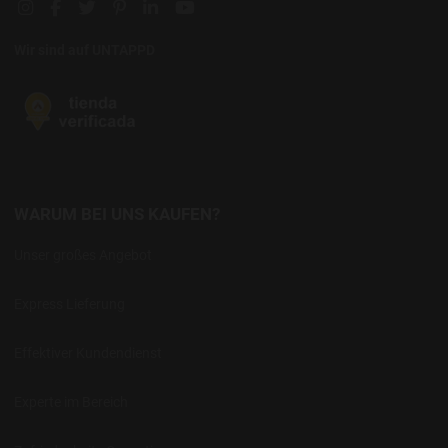
Instagram social link
Facebook social link
Twitter social link
Pinterest social link
Linkedin social link
YouTube social link
Wir sind auf UNTAPPD
WARUM BEI UNS KAUFEN?
Unser großes Angebot
Express Lieferung
Effektiver Kundendienst
Experte im Bereich