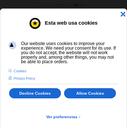
SPRACHE AUSWÄHLEN
+34 637885556
DE
¿ERES UN BAR/TIENDA?
WIR ÜBER UNS
Wir über uns
Wir über uns
Bodecall.com ist ein erstklassiges Unternehmen im Verkauf von
Wein und Spirituosen. Wir haben umfangreiche Erfahrung im
Verkauf und Vertrieb von hochwertigen Produkten. Unser Ziel ist
allen Kunden eine
optimale Betreuung
zu bieten. Das bedeutet,