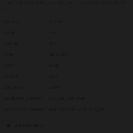
Low-alcohol IPA, fruity, refreshing and very-well balanced, 0,3%, 33
cl
Country
Belgium
Brand
Viven
Volume
33 cl
Style
Sin alcohol
Color
Rubia
Alcohol
0,3%
Alérgenos
Gluten
Nombre del operador
Brouwerij Van Viven
Dirección del operador
Stationsstraat 89, 8340 Sijsele
Add to Wishlist