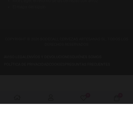
Rice Lager, el retorno de las cervezas con arroz
El mapa del lúpulo
COPYRIGHT © 2026 BODECALL CERVEZAS ARTESANAS SL. TODOS LOS
DERECHOS RESERVADOS
AVISO LEGAL
ENVÍOS Y DEVOLUCIONES
QUIÉNES SOMOS
POLÍTICA DE PRIVACIDAD
COOKIES
PREGUNTAS FRECUENTES
0
0
My Wishlist
Cart