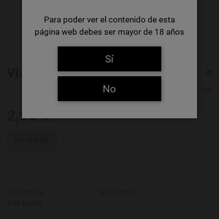
Para poder ver el contenido de esta
página web debes ser mayor de 18 años
Sí
Viven Nada Sin Alcohol
No
0 Ratings
Brouwerij Van Viven
2,98 €
NOTIFY ME
Out of Stock
REF:
0222411
9,03 €/Litre