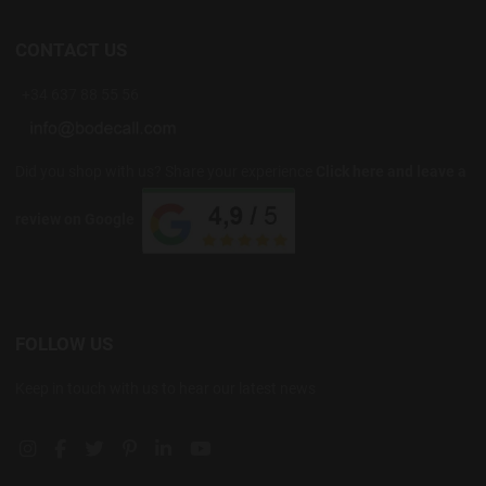
CONTACT US
+34 637 88 55 56
Did you shop with us? Share your experience
Click here and leave a
review on Google
FOLLOW US
Keep in touch with us to hear our latest news
Instagram social link
Facebook social link
Twitter social link
Pinterest social link
Linkedin social link
YouTube social link