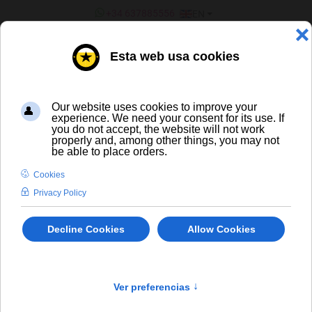
SELECT YOUR LANGUAGE
+34 637885556
EN
¿ERES UN BAR/TIENDA?
ALL BEERS
Viven Nada Sin Alcohol
En stock