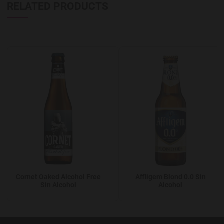
RELATED PRODUCTS
Add to Wishlist
A
Cornet Oaked Alcohol Free
Affligem Blond 0.0 Sin
Sin Alcohol
Alcohol