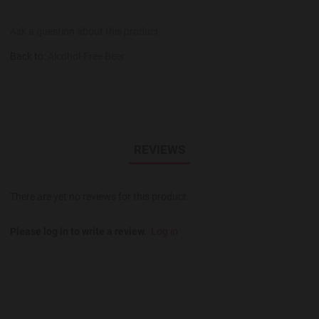
Ask a question about this product
Back to:
Alcohol-Free Beer
REVIEWS
There are yet no reviews for this product.
Please log in to write a review.
Log in