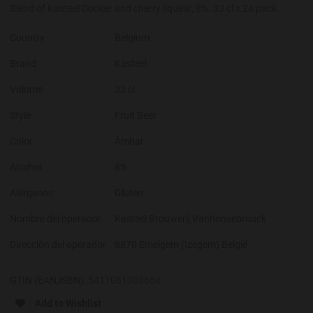
Blend of Kasteel Donker and cherry liqueur, 8%. 33 cl x 24 pack.
Country
Belgium
Brand
Kasteel
Volume
33 cl
Style
Fruit Beer
Color
Ámbar
Alcohol
8%
Alérgenos
Gluten
Nombre del operador
Kasteel Brouwerij Vanhonsebrouck
Dirección del operador
8870 Emelgem (Izegem) België
GTIN (EAN,ISBN):
5411081003654
Add to Wishlist