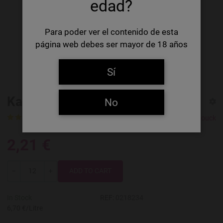
edad?
Para poder ver el contenido de esta
página web debes ser mayor de 18 años
Sí
Kasteel Rouge
No
1 Rating
1 Review
Kasteel Brouwerij Vanhonsebrouck
2,21 €
Quantity
-
+
In Stock
REF:
0218234
6,70 €/Litre