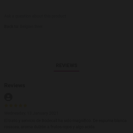
Ask a question about this product
Back to:
Belgian Beer
REVIEWS
Reviews
Wednesday, 13 January 2021
El trato y servicio de Bodecall ha sido magnífico. De espuma blanca
rosacea, aroma dulzón a frutos rojos y algo acida