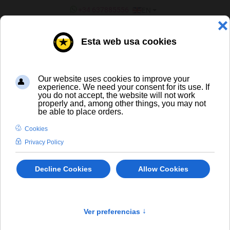
SELECT YOUR LANGUAGE
+34 637885556
EN
¿ERES UN BAR/TIENDA?
ALL BEERS
Kasteel Rouge
En stock