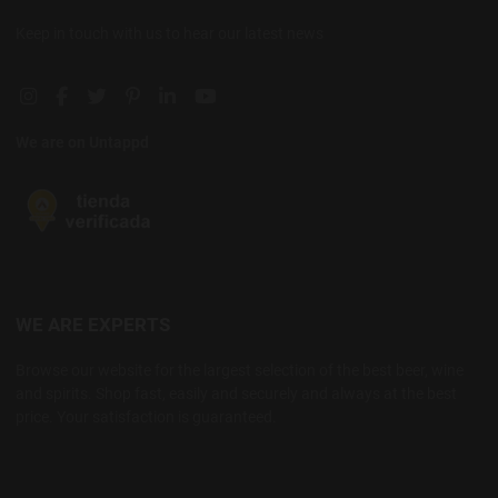
Keep in touch with us to hear our latest news
Instagram social link
Facebook social link
Twitter social link
Pinterest social link
Linkedin social link
YouTube social link
We are on Untappd
WE ARE EXPERTS
Browse our website for the largest selection of the best beer, wine
and spirits. Shop fast, easily and securely and always at the best
price. Your satisfaction is guaranteed.