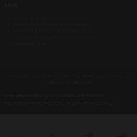
BLOG
Agua: el ingrediente clave de la cerveza
Farmhouse Ale, tradición rural cervecera
Cómo disfrutar del amargor de la cerveza
Rice Lager, el retorno de las cervezas con arroz
El mapa del lúpulo
COPYRIGHT © 2026 BODECALL CERVEZAS ARTESANAS SL. TODOS LOS
DERECHOS RESERVADOS
AVISO LEGAL
ENVÍOS Y DEVOLUCIONES
QUIÉNES SOMOS
POLÍTICA DE PRIVACIDAD
COOKIES
PREGUNTAS FRECUENTES
0
0