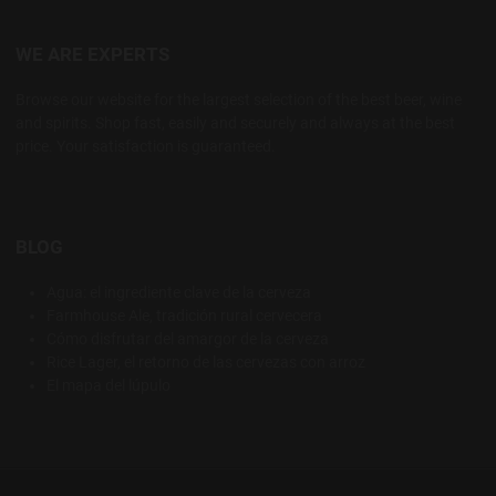
WE ARE EXPERTS
Browse our website for the largest selection of the best beer, wine
and spirits. Shop fast, easily and securely and always at the best
price. Your satisfaction is guaranteed.
BLOG
Agua: el ingrediente clave de la cerveza
Farmhouse Ale, tradición rural cervecera
Cómo disfrutar del amargor de la cerveza
Rice Lager, el retorno de las cervezas con arroz
El mapa del lúpulo