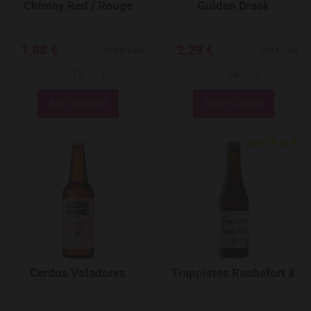
Chimay Red / Rouge
Gulden Draak
1,88 €
2,29 €
5,70 €/Litre
6,94 €/Litre
-
+
-
+
Quantity
Quantity
Add to Wishlist
Cerdos Voladores
Trappistes Rochefort 8