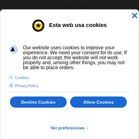
SELECT YOUR LANGUAGE
+34 637885556
EN
¿ERES UN BAR/TIENDA?
ALL BEERS
to
En stock