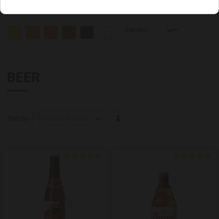
BEER
-/+
Sort by
Product in stock
Add to Wishlist