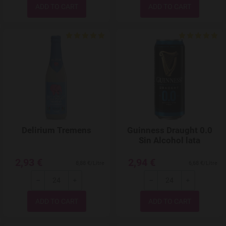
Quantity
Quantity
Add to Wishlist
Delirium Tremens
Guinness Draught 0.0
Sin Alcohol lata
2,93 €
2,94 €
8,88 €/Litre
6,68 €/Litre
-
+
-
+
Quantity
Quantity