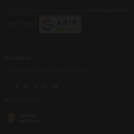
Did you shop with us? Share your experience
Click here and leave a
review on Google
FOLLOW US
Keep in touch with us to hear our latest news
Instagram social link
Facebook social link
Twitter social link
Pinterest social link
Linkedin social link
YouTube social link
We are on Untappd