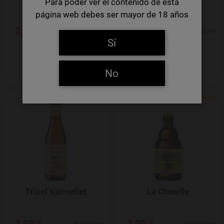
Para poder ver el contenido de esta
página web debes ser mayor de 18 años
2,15 €
2,96 €
8,60 €/Litre
8,97 €/Litre
Sí
-
+
-
+
Quantity
Quantity
No
Add to Wishlist
Tripel Karmeliet
La Chouffe
2,88 €
2,29 €