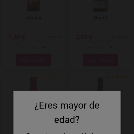
Jupiler
Duvel
1,69 €
2,18 €
5,12 €/Litre
6,61 €/Litre
-
+
-
+
Quantity
Quantity
Add to Wishlist
¿Eres mayor de
edad?
Lindemans Kriek
Westmalle Tripel