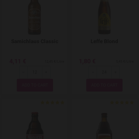
Samichlaus Classic
Leffe Blond
4,11 €
1,80 €
12,45 €/Litre
5,45 €/Litre
-
+
-
+
Quantity
Quantity
Add to Wishlist