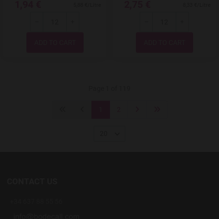
1,94 €
2,75 €
5,88 €/Litre
8,33 €/Litre
-
+
-
+
Quantity
Quantity
Page 1 of 119
1
2
20
CONTACT US
+34 637 88 55 56