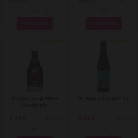
8,73 €/Litre
6,94 €/Litre
-
+
-
+
Quantity
Quantity
Add to Wishlist
Gulden Draak 9000
St. Bernardus ABT 12
Quadruple
2,19 €
2,44 €
6,64 €/Litre
7,39 €/Litre
-
+
-
+