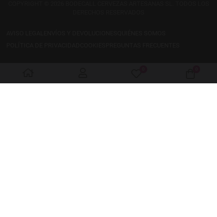
COPYRIGHT © 2026 BODECALL CERVEZAS ARTESANAS SL. TODOS LOS
DERECHOS RESERVADOS
AVISO LEGAL
ENVÍOS Y DEVOLUCIONES
QUIÉNES SOMOS
POLÍTICA DE PRIVACIDAD
COOKIES
PREGUNTAS FRECUENTES
0
0
My Wishlist
Cart