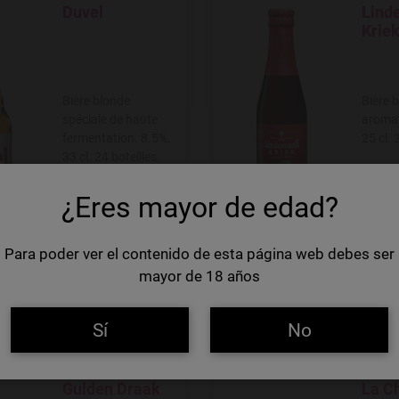
Duvel
Lind
Add to Wishlist
Add to W
Krie
Bière blonde
Bière 
spéciale de haute
aromat
fermentation. 8.5%.
25 cl. 
33 cl. 24 boteilles.
¿Eres mayor de edad?
 €
2,15 €
6,61 €/Litre
Para poder ver el contenido de esta página web debes ser
mayor de 18 años
Quantité
Quantité
+
---
+
Sí
No
Gulden Draak
La C
Add to Wishlist
Add to W