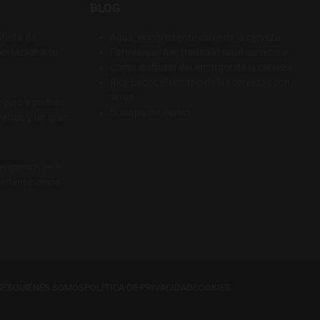
BLOG
ferta de
Agua: el ingrediente clave de la cerveza
ortación a tu
Farmhouse Ale, tradición rural cervecera
Cómo disfrutar del amargor de la cerveza
Rice Lager, el retorno de las cervezas con
arroz
eguro y podrás
El mapa del lúpulo
recios y un gran
tengamos en el
e intentaremos
NES
QUIÉNES SOMOS
POLÍTICA DE PRIVACIDAD
COOKIES