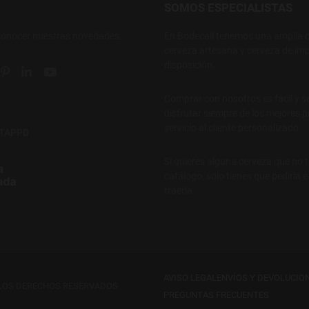
SOMOS ESPECIALISTAS
conocer nuestras novedades.
En Bodecall tenemos una amplia o
cerveza artesana y cerveza de imp
disposición.
ial link
 social link
tter social link
Pinterest social link
Linkedin social link
YouTube social link
Comprar con nosotros es fácil y s
disfrutar siempre de los mejores p
servicio al cliente personalizado.
NTAPPD
Si quieres alguna cerveza que no 
catálogo, solo tienes que pedirla 
traerla
AVISO LEGAL
ENVÍOS Y DEVOLUCIO
 LOS DERECHOS RESERVADOS
PREGUNTAS FRECUENTES