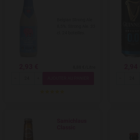
Belgian Strong Ale
8,5%. Strong Ale. 33
cl. 24 boteilles.
2,93 €
2,94
8,88 €/Litre
Quantité
---
+
---
Samichlaus
Add to Wishlist
Classic