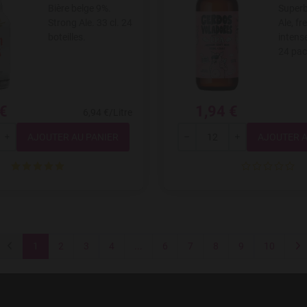
Bière belge 9%.
Superb
Strong Ale. 33 cl. 24
Ale, fr
boteilles.
intense
24 pac
 €
1,94 €
6,94 €/Litre
Quantité
Quantité
+
---
+
1
2
3
4
...
6
7
8
9
10