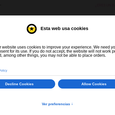
IONNEZ VOTRE LANGUE
¿ERES UN B
TUEUX
VINS
RVEZA ARTESANA Y DE IMPORTAC