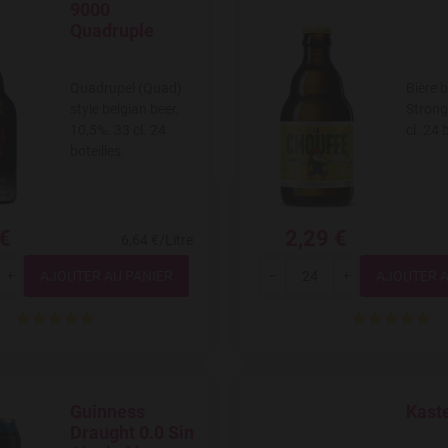
9000
Quadruple
Quadrupel (Quad)
Bière 
style belgian beer,
Strong
10,5%. 33 cl. 24
cl. 24 
boteilles.
 €
2,29 €
6,64 €/Litre
Quantité
Quantité
+
---
+
Guinness
Kast
Add to Wishlist
Add to W
Draught 0.0 Sin