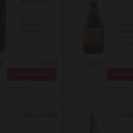
Alcohol lata
La famosa Stout
Mélang
irlandesa sin
Kastee
alcohol, 44 cl
de liqu
cerises
24 bote
 €
2,21 €
6,68 €/Litre
Quantité
Quantité
+
---
+
Cherry Chouffe
Leff
Add to Wishlist
Add to W