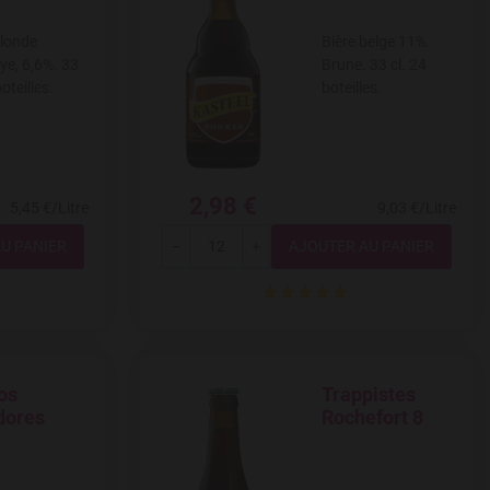
blonde
Bière belge 11%.
ye, 6,6%. 33
Brune. 33 cl. 24
boteilles.
boteilles.
2,98 €
5,45 €/Litre
9,03 €/Litre
Quantité
---
+
os
Trappistes
ishlist
Add to Wishlist
dores
Rochefort 8