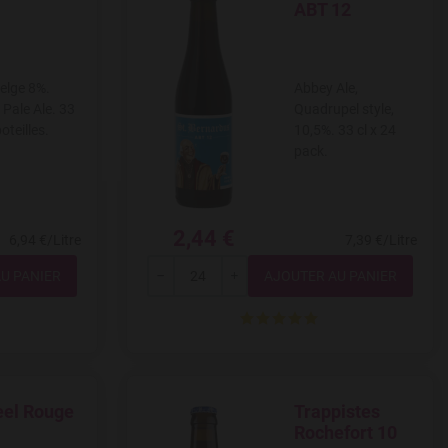
ABT 12
belge 8%.
Abbey Ale,
 Pale Ale. 33
Quadrupel style,
boteilles.
10,5%. 33 cl x 24
pack.
2,44 €
6,94 €/Litre
7,39 €/Litre
Quantité
---
+
eel Rouge
Trappistes
ishlist
Add to Wishlist
Rochefort 10