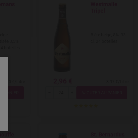
emans
Westmalle
ishlist
Add to Wishlist
k
Tripel
belge
Bière belge, 8%. 33
isée 3,5%.
cl. 24 boteilles.
24 boteilles.
2,96 €
8,60 €/Litre
8,97 €/Litre
Quantité
---
+
houffe
St. Bernardus
ishlist
Add to Wishlist