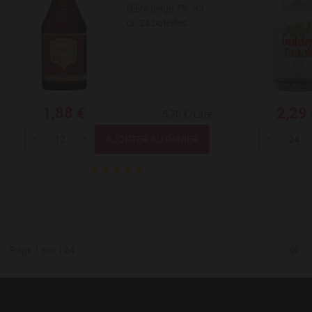
Bière belge 7%. 33
cl. 24 boteilles.
1,88 €
2,29
5,70 €/Litre
Quantité
---
+
---
Page 1 sur 124