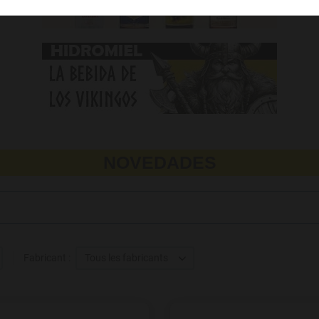
NOVEDADES
/+'
Fabricant :
Tous les fabricants