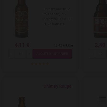
Brassée une seule
fois par an, le 6
décembre. 14%. 33
cl. 24 boteilles.
4,11 €
2,40
12,45 €/Litre
Quantité
---
+
---
Chimay Rouge
Add to Wishlist