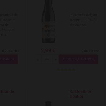
e unique de
Impressive Belgian
l Donker et
Trappist, 11,3%. 33
eur de
cl x 24 pack.
, 8%. 33 cl.
illes.
2,99 €
6,70 €/Litre
9,06 €/Litre
Quantité
---
+
e Blonde
Kasteelbier
ishlist
Add to Wishlist
Donker