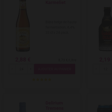
Karmeliet
Bière belge de haute
fermentation, 8,4%.
33 cl x 24 pack.
2,88 €
2,19
8,73 €/Litre
Quantité
---
+
---
Delirium
Add to Wishlist
Tremens