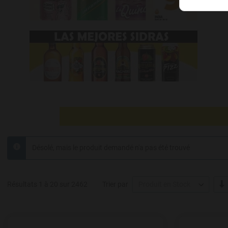
Désolé, mais le produit demandé n'a pas été trouvé
info
' -
Résultats 1 à 20 sur 2462
Trier par
Produit en Stock