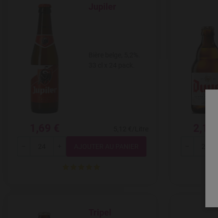
Jupiler
Add to Wishlist
Bière belge, 5,2%.
33 cl x 24 pack.
1,69 €
2,18
5,12 €/Litre
Quantité
---
+
---
Tripel
Add to Wishlist