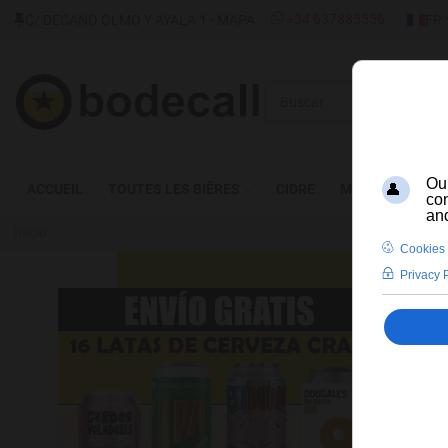
SÉLECT
+34 637885556
C/ DECANO OLMO Y AYALA 1 - MAPA
FR
Buscar
ACCUEIL
TOUTES LES BIÈRES
CIDRE
MEAD
SPIRI
Inicio
CE