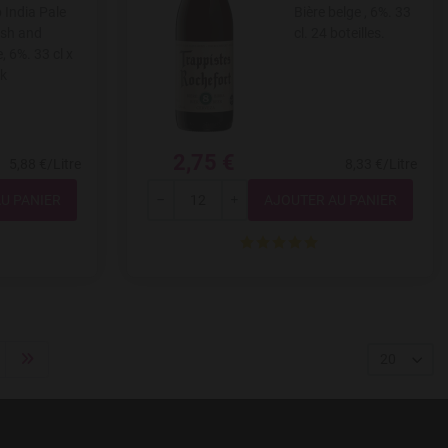
 India Pale
Bière belge , 6%. 33
esh and
cl. 24 boteilles.
, 6%. 33 cl x
k
2,75 €
5,88 €/Litre
8,33 €/Litre
Quantité
---
+
20