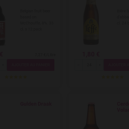
Belgian fruit beer
Bière 
based on
d'abba
McChouffe, 8%. 33
cl. 24 
cl. x 12 pack
 €
1,80 €
7,27 €/Litre
Quantité
Quantité
+
---
+
Gulden Draak
Cerd
Add to Wishlist
Add to W
Vola