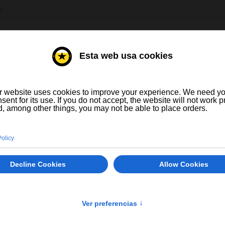
HE AUSWÄHLEN
E
WEINE
Pintia 2020
0 Ratings
144,90 €