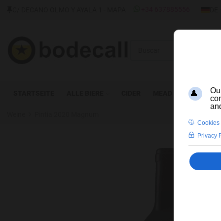
SPRAC
+34 637885556
C/ DECANO OLMO Y AYALA 1 - MAPA
DE
Buscar
STARTSEITE
ALLE BIERE
CIDER
MEAD
DESTILLAT
Weine
Pintia 2020 Magnum