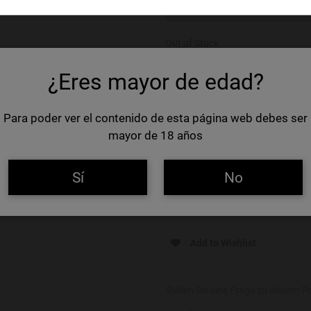
BENACHRICHTIGEN SIE MICH!
Out of Stock
Intense and complex red wine age
¿Eres mayor de edad?
Winzer
Vega Sicil
Para poder ver el contenido de esta página web debes ser
Rebsorten
Tinta de 
mayor de 18 años
Land
Spanien
Sí
No
D.O.
Toro
Grösse
75 cl
Add to Wishlist
Stellen Sie eine Frage zu diesem P