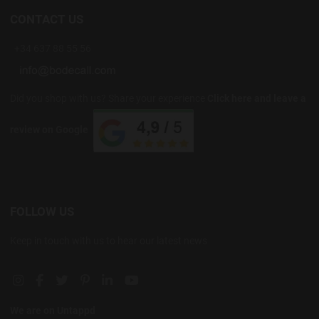
CONTACT US
+34 637 88 55 56
Did you shop with us? Share your experience
Click here and leave a
review on Google
FOLLOW US
Keep in touch with us to hear our latest news
Instagram social link
Facebook social link
Twitter social link
Pinterest social link
Linkedin social link
YouTube social link
We are on Untappd