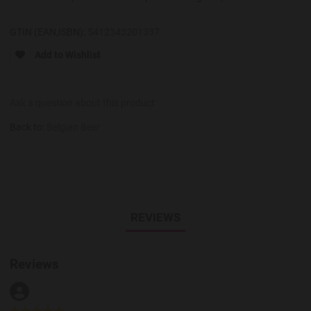
GTIN (EAN,ISBN):
5412343201337
Add to Wishlist
Ask a question about this product
Back to:
Belgian Beer
REVIEWS
Reviews