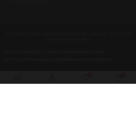
El mapa del lúpulo
COPYRIGHT © 2026 BODECALL CERVEZAS ARTESANAS SL. TODOS LOS
DERECHOS RESERVADOS
AVISO LEGAL
ENVÍOS Y DEVOLUCIONES
QUIÉNES SOMOS
POLÍTICA DE PRIVACIDAD
COOKIES
PREGUNTAS FRECUENTES
0
0
My Wishlist
Cart