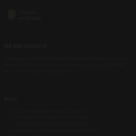
WE ARE EXPERTS
Browse our website for the largest selection of the best beer, wine
and spirits. Shop fast, easily and securely and always at the best
price. Your satisfaction is guaranteed.
BLOG
Agua: el ingrediente clave de la cerveza
Farmhouse Ale, tradición rural cervecera
Cómo disfrutar del amargor de la cerveza
Rice Lager, el retorno de las cervezas con arroz