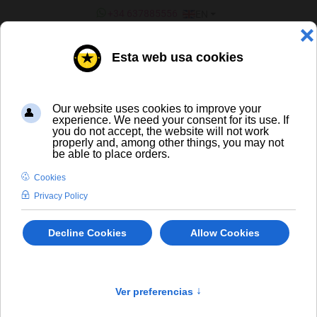
SELECT YOUR LANGUAGE
+34 637885556
EN
¿ERES UN BAR/TIENDA?
ALL BEERS
Westmalle Tripel
En stock