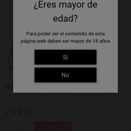
¿Eres mayor de
edad?
Para poder ver el contenido de esta
página web debes ser mayor de 18 años
Sí
No
Westmalle Tripel
2 Ratings
2 Reviews
Westmalle
2,96 €
Quantity