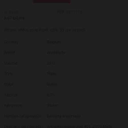
-
+
In Stock
REF:
0217115
8,97 €/Litre
Belgian abbey style tripel, 9,5%. 33 cl x 24 pack.
Country
Belgium
Brand
Westmalle
Volume
33 cl
Style
Triple
Color
Rubia
Alcohol
9,5%
Alérgenos
Gluten
Nombre del operador
Brewery Westmalle
Dirección del operador
Antwerpsesteenweg 496, 2390 Malle