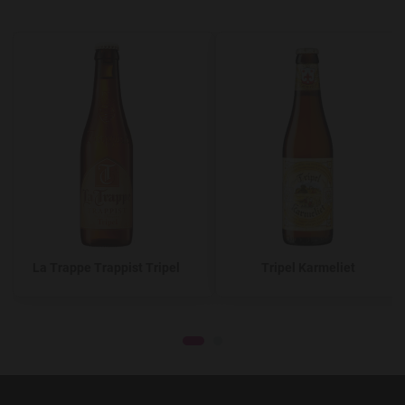
Add to Wishlist
A
La Trappe Trappist Tripel
Tripel Karmeliet