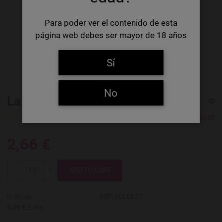
Para poder ver el contenido de esta
página web debes ser mayor de 18 años
Sí
No
La Trappe Trappist Tripel
0 Ratings
La Trappe Trappist
2,66 €
Quantity
-
+
In Stock
REF:
0000027
8,06 €/Litre