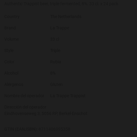
Authentic Trappist beer, triple fermented, 8%. 33 cl. x 24 pack
Country
The Netherlands
Brand
La Trappe
Volume
33 cl
Style
Triple
Color
Rubia
Alcohol
8%
Alérgenos
Gluten
Nombre del operador
La Trappe Trappist
Dirección del operador
Eindhovenseweg 3, 5056 RP, Berkel-Enschot
GTIN (EAN,ISBN):
8711406995358