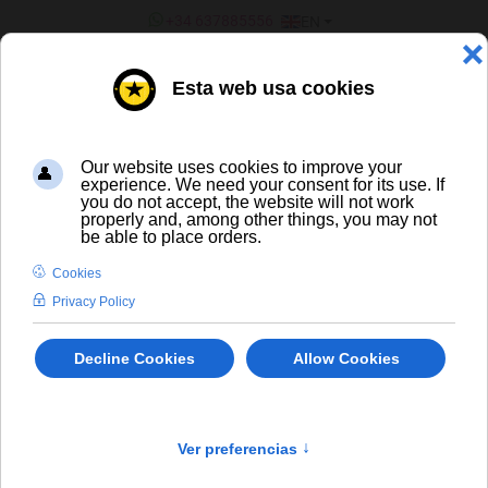
SELECT YOUR LANGUAGE
+34 637885556
EN
¿ERES UN BAR/TIENDA?
ALL BEERS
La Trappe Trappist Tripel
En stock