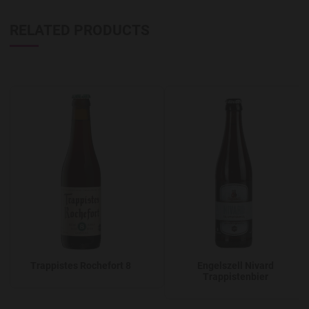
RELATED PRODUCTS
Add to Wishlist
A
Trappistes Rochefort 8
Engelszell Nivard
Trappistenbier