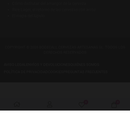
Cómo disfrutar del amargor de la cerveza
Rice Lager, el retorno de las cervezas con arroz
El mapa del lúpulo
COPYRIGHT © 2026 BODECALL CERVEZAS ARTESANAS SL. TODOS LOS
DERECHOS RESERVADOS
AVISO LEGAL
ENVÍOS Y DEVOLUCIONES
QUIÉNES SOMOS
POLÍTICA DE PRIVACIDAD
COOKIES
PREGUNTAS FRECUENTES
0
0
My Wishlist
Cart