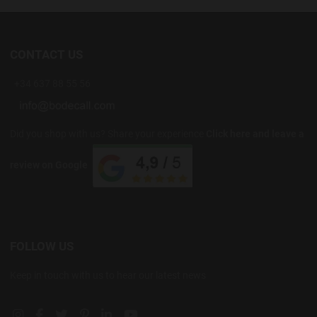
CONTACT US
+34 637 88 55 56
Did you shop with us? Share your experience
Click here and leave a
review on Google
FOLLOW US
Keep in touch with us to hear our latest news
Instagram social link
Facebook social link
Twitter social link
Pinterest social link
Linkedin social link
YouTube social link