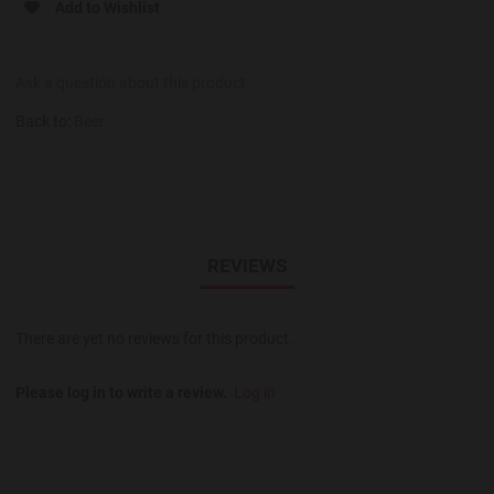
Add to Wishlist
Ask a question about this product
Back to:
Beer
REVIEWS
There are yet no reviews for this product.
Please log in to write a review.
Log in