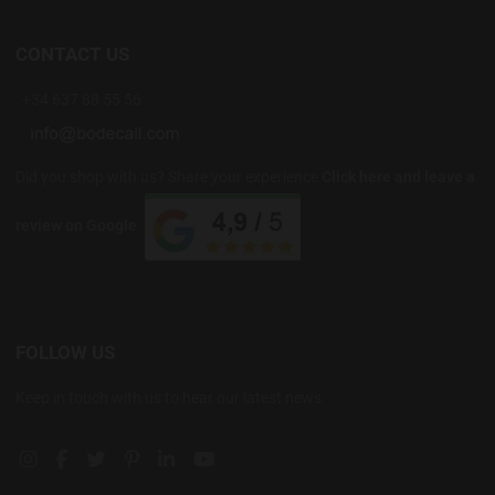
CONTACT US
+34 637 88 55 56
Did you shop with us? Share your experience
Click here and leave a
review on Google
FOLLOW US
Keep in touch with us to hear our latest news
Instagram social link
Facebook social link
Twitter social link
Pinterest social link
Linkedin social link
YouTube social link