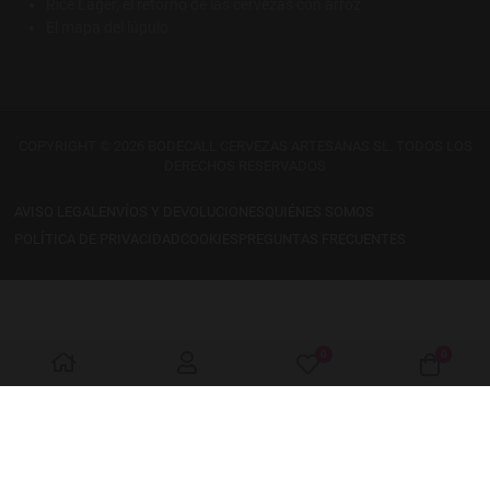
Rice Lager, el retorno de las cervezas con arroz
El mapa del lúpulo
COPYRIGHT © 2026 BODECALL CERVEZAS ARTESANAS SL. TODOS LOS
DERECHOS RESERVADOS
AVISO LEGAL
ENVÍOS Y DEVOLUCIONES
QUIÉNES SOMOS
POLÍTICA DE PRIVACIDAD
COOKIES
PREGUNTAS FRECUENTES
0
0
My Wishlist
Cart