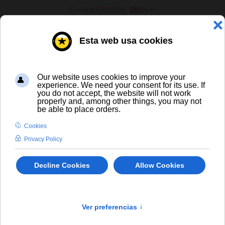
SELECT YOUR LANGUAGE
+34 637885556
EN
¿ERES UN BAR/TIENDA?
ALL BEERS
La Sagra Lager
En stock