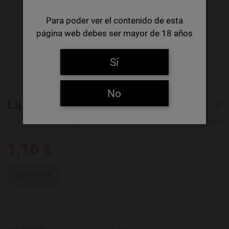
Para poder ver el contenido de esta
página web debes ser mayor de 18 años
Sí
No
La Sagra Lager
0 Ratings
La Sagra
1,16 €
NOTIFY ME