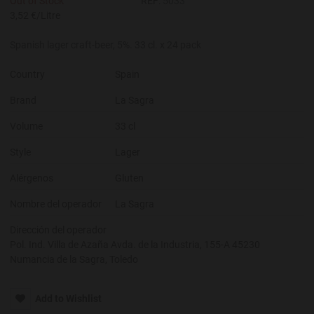
Out of Stock
REF:
5033
3,52 €/Litre
Spanish lager craft-beer, 5%. 33 cl. x 24 pack
Country
Spain
Brand
La Sagra
Volume
33 cl
Style
Lager
Alérgenos
Gluten
Nombre del operador
La Sagra
Dirección del operador
Pol. Ind. Villa de Azaña Avda. de la Industria, 155-A 45230
Numancia de la Sagra, Toledo
Add to Wishlist