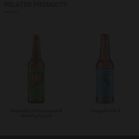
RELATED PRODUCTS
Add to Wishlist
A
Imparable IPA Basqueland
Dougall's IPA 4
Brewing Project