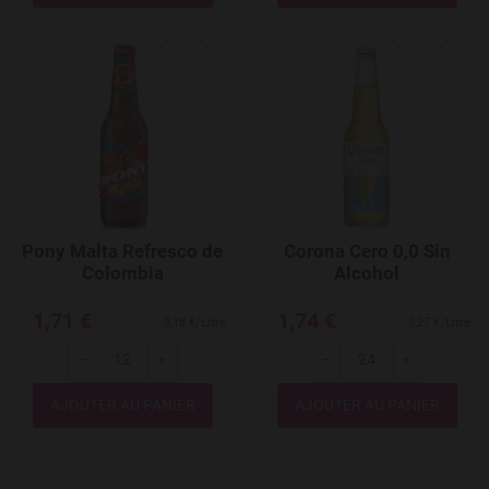
Add to Wishlist
Pony Malta Refresco de
Corona Cero 0,0 Sin
Colombia
Alcohol
1,71 €
1,74 €
5,18 €/Litre
5,27 €/Litre
---
+
---
+
Quantité
Quantité