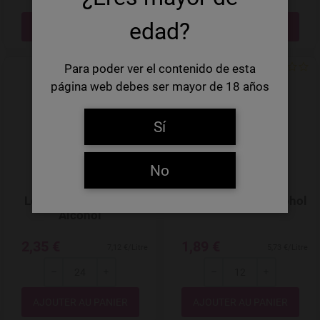
---
+
---
+
Quantité
Quantité
edad?
Para poder ver el contenido de esta
Add to Wishlist
página web debes ser mayor de 18 años
Sí
No
Leffe Blonde 0.0 Sin
La Sagra 0,0 Sin Alcohol
Alcohol
2,35 €
1,89 €
7,12 €/Litre
5,73 €/Litre
---
+
---
+
Quantité
Quantité