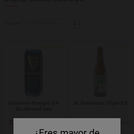
' -/+'
Trier par
Produit en Stock
Add to Wishlist
Guinness Draught 0.0
St. Bernardus Tripel 0,0
Sin Alcohol lata
2,94 €
2,43 €
6,68 €/Litre
7,36 €/Litre
¿Eres mayor de