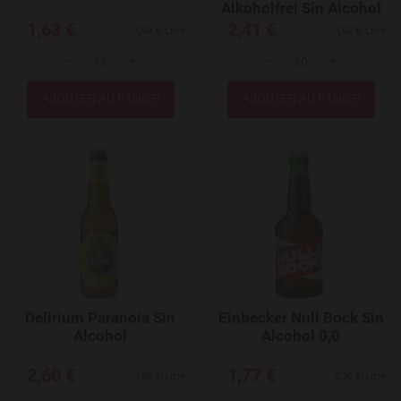
Alkoholfrei Sin Alcohol
1,63 €
2,41 €
4,94 €/Litre
4,82 €/Litre
---
+
---
+
Quantité
Quantité
Add to Wishlist
Delirium Paranoia Sin
Einbecker Null Bock Sin
Alcohol
Alcohol 0,0
2,60 €
1,77 €
7,88 €/Litre
5,36 €/Litre