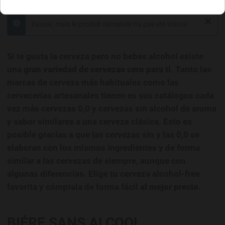
×
Désolé, mais le produit demandé n'a pas été trouvé
info
Si te gusta la cerveza pero no bebes alcohol existe
una
gran variedad de cervezas cero para ti
. Tanto las
marcas de cerveza más habituales como las
cervecerías artesanales tienen es sus catálogos cada
vez más cervezas 0,0 y cervezas sin alcohol de aroma
y sabor similares a una cerveza clásica. Esto es
posible gracias a que las cervezas sin y las 0,0 se
elaboran con los mismos ingredientes y de forma
similar a las cervezas de siempre, aunque con
algunas diferencias. Elige tu cerveza alcohol-free
favorita y cómprala de forma fácil
al mejor precio
.
BIÉRE SANS ALCOOL