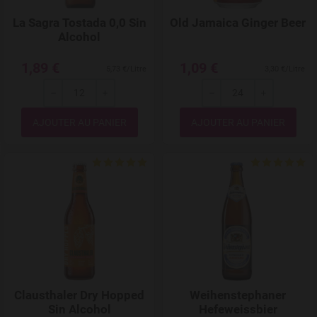
La Sagra Tostada 0,0 Sin
Old Jamaica Ginger Beer
Alcohol
1,89 €
1,09 €
5,73 €/Litre
3,30 €/Litre
---
+
---
+
Quantité
Quantité
Add to Wishlist
Clausthaler Dry Hopped
Weihenstephaner
Sin Alcohol
Hefeweissbier