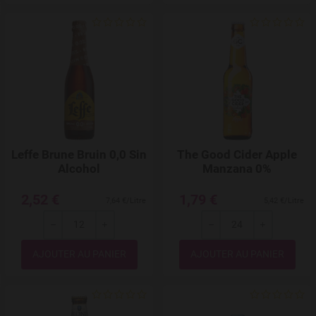
Add to Wishlist
Leffe Brune Bruin 0,0 Sin
The Good Cider Apple
Alcohol
Manzana 0%
2,52 €
1,79 €
7,64 €/Litre
5,42 €/Litre
---
+
---
+
Quantité
Quantité
Add to Wishlist