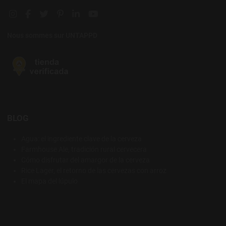
Instagram social link
Facebook social link
Twitter social link
Pinterest social link
Linkedin social link
YouTube social link
Nous sommes sur UNTAPPD
BLOG
Agua: el ingrediente clave de la cerveza
Farmhouse Ale, tradición rural cervecera
Cómo disfrutar del amargor de la cerveza
Rice Lager, el retorno de las cervezas con arroz
El mapa del lúpulo