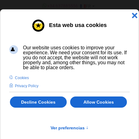
SÉLECTIONNEZ VOTRE LANGU
+34 637885556
FR
¿ERES UN BAR/TIENDA?
Toutes les bières
Biére Sans Alcool
In Stock