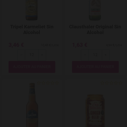
Tripel Karmeliet Sin
Clausthaler Original Sin
Alcohol
Alcohol
3,46 €
1,63 €
10,48 €/Litre
4,94 €/Litre
---
+
---
+
Quantité
Quantité
Add to Wishlist