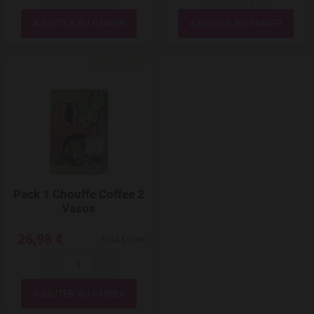
---
+
---
+
Quantité
Quantité
Add to Wishlist
Pack 1 Chouffe Coffee 2
Vasos
26,98 €
38,54 €/Litre
---
+
Quantité