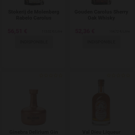
Stokerij de Molenberg
Gouden Carolus Sherry
Rabelo Carolus
Oak Whisky
56,51 €
52,36 €
113,02 €/Litre
104,72 €/Litre
INDISPONIBLE
INDISPONIBLE
Add to Wishlist
Ginebra Delirium Gin
Val Dieu Liqueur