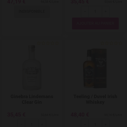
47,19 €
35,45 €
94,38 €/Litre
50,64 €/Litre
INDISPONIBLE
---
+
Quantité
Add to Wishlist
Ginebra Lindemans
Teeling / Duvel Irish
Clear Gin
Whiskey
35,45 €
48,40 €
50,64 €/Litre
69,14 €/Litre