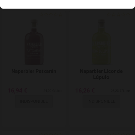
Add to Wishlist
Naparbier Patxarán
Naparbier Licor de
Lúpulo
16,94 €
16,26 €
24,20 €/Litre
23,23 €/Litre
INDISPONIBLE
INDISPONIBLE