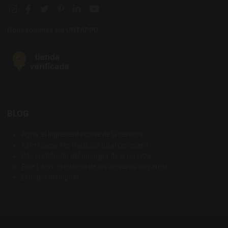
Instagram social link
Facebook social link
Twitter social link
Pinterest social link
Linkedin social link
YouTube social link
Nous sommes sur UNTAPPD
BLOG
Agua: el ingrediente clave de la cerveza
Farmhouse Ale, tradición rural cervecera
Cómo disfrutar del amargor de la cerveza
Rice Lager, el retorno de las cervezas con arroz
El mapa del lúpulo