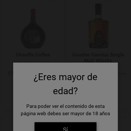
Add to Wishlist
Chouffe Coffee
Gouden Carolus Single
Malt Whisky
17,59 €
45,98 €
¿Eres mayor de
25,13 €/Litre
65,69 €/Litre
INDISPONIBLE
INDISPONIBLE
edad?
Para poder ver el contenido de esta
página web debes ser mayor de 18 años
Add to Wishlist
Sí