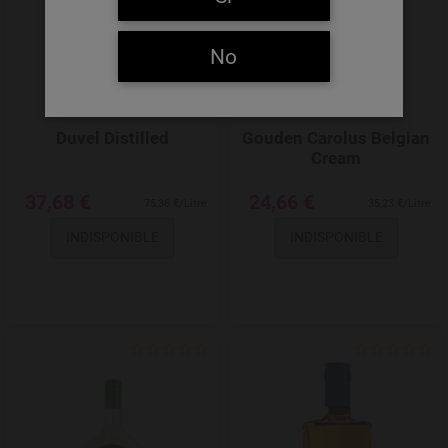
No
Duvel Distilled
Gouden Carolus Belgian
Cream
37,68 €
24,66 €
75,36 €/Litre
35,23 €/Litre
INDISPONIBLE
INDISPONIBLE
Add to Wishlist