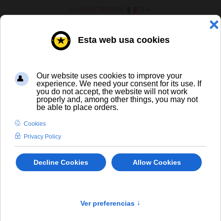
SÉLECTIONNEZ VOTRE LANGU
+34 637885556
FR
¿ERES UN BAR/TIENDA?
Spiritueux
×
Désolé, mais le produit demandé n'a pas été trouvé
info
SPIRITUEUX ET LIQUEURS
' +/-'
Trier par
Produit en Stock