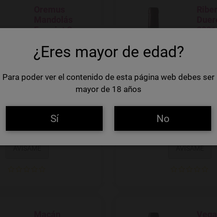
Oremus
Riber
Agregar a favoritos
Agregar
Mandolás
Duer
Furmint Seco
202
2018
¿Eres mayor de edad?
Vino blanco seco
Ribera
originario de
carnos
Para poder ver el contenido de esta página web debes ser
Hungría elaborado
comple
mayor de 18 años
con uva tipo
Furmint
Sí
No
 €
210,00 €
AVÍSAME
AVÍSAME
Macán
Vega 