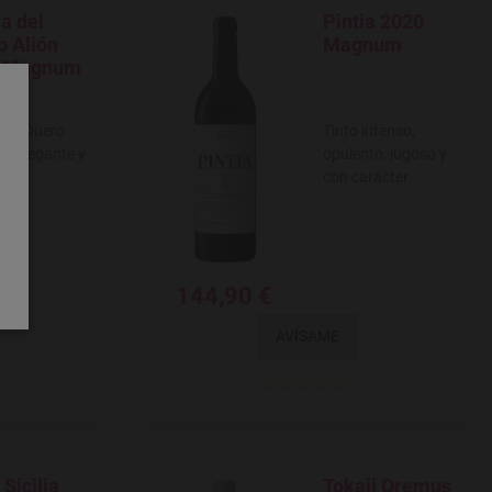
a del
Pintia 2020
 a favoritos
Agregar a favoritos
o Alión
Magnum
1 Magnum
 del Duero
Tinto intenso,
o, elegante y
opulento, jugoso y
jo
con carácter
144,90 €
AVÍSAME
Sicilia
Tokaji Oremus