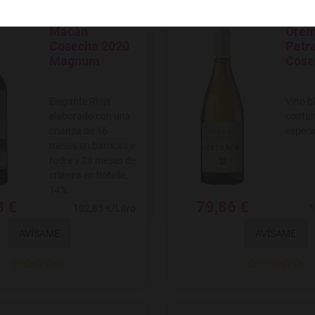
Macán
Ore
Agregar a favoritos
Agregar
Cosecha 2020
Petr
Magnum
Cose
Elegante Rioja
Vino b
elaborado con una
contun
crianza de 16
especi
meses en barricas y
fudre y 28 meses de
crianza en botella,
14%
8 €
79,86 €
102,85 €/Litro
1
AVÍSAME
AVÍSAME