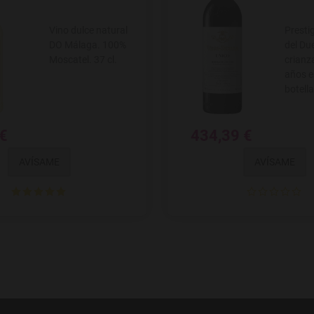
Vino dulce natural
Presti
DO Málaga. 100%
del Du
Moscatel. 37 cl.
crianz
años e
botell
 €
434,39 €
AVÍSAME
AVÍSAME