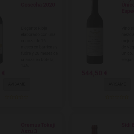
Agregar a favoritos
Agregar
Cosecha 2020
Únic
Espe
Elegante Rioja
Vino s
elaborado con una
mezcla
crianza de 16
mejore
meses en barricas y
de Vega
fudre y 28 meses de
Único,
crianza en botella,
elegan
14%
 €
544,50 €
AVÍSAME
AVÍSAME
Oremus Tokaji
Sidi
Agregar a favoritos
Agregar
Aszu 3