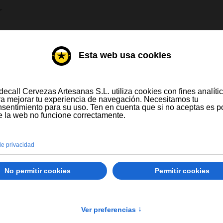
IONE SU IDIOMA
DESTILADOS
VINOS
-/+
Fabricante:
Todos los fabricantes