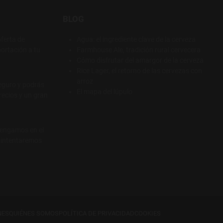
BLOG
ferta de
Agua: el ingrediente clave de la cerveza
ortación a tu
Farmhouse Ale, tradición rural cervecera
Cómo disfrutar del amargor de la cerveza
Rice Lager, el retorno de las cervezas con
arroz
eguro y podrás
El mapa del lúpulo
recios y un gran
tengamos en el
e intentaremos
NES
QUIÉNES SOMOS
POLÍTICA DE PRIVACIDAD
COOKIES