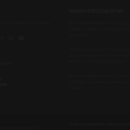
SOMOS ESPECIALISTAS
conocer nuestras novedades.
En Bodecall tenemos una amplia o
cerveza artesana y cerveza de imp
disposición.
ial link
 social link
tter social link
Pinterest social link
Linkedin social link
YouTube social link
Comprar con nosotros es fácil y s
disfrutar siempre de los mejores p
servicio al cliente personalizado.
NTAPPD
Si quieres alguna cerveza que no 
catálogo, solo tienes que pedirla 
traerla
AVISO LEGAL
ENVÍOS Y DEVOLUCIO
ERECHOS RESERVADOS