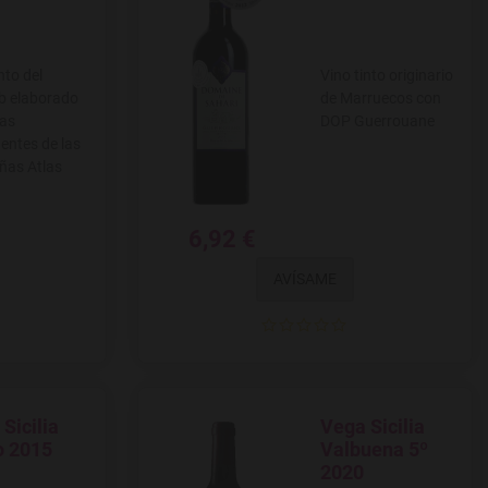
nto del
Vino tinto originario
b elaborado
de Marruecos con
as
DOP Guerrouane
entes de las
ñas Atlas
6,92 €
AVÍSAME
Sicilia
Vega Sicilia
 a favoritos
Agregar a favoritos
o 2015
Valbuena 5º
2020