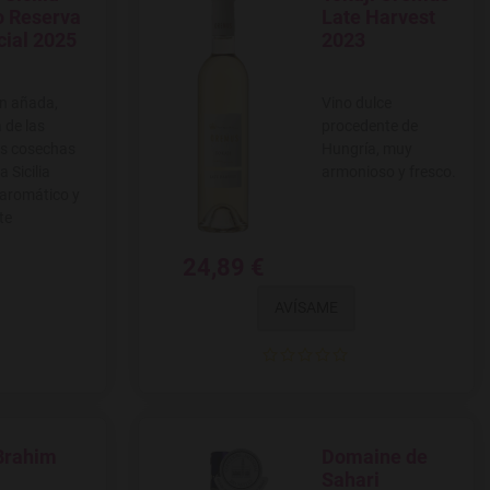
 a favoritos
Agregar a favoritos
o Reserva
Late Harvest
cial 2025
2023
in añada,
Vino dulce
 de las
procedente de
s cosechas
Hungría, muy
 Sicilia
armonioso y fresco.
 aromático y
te
24,89 €
AVÍSAME
 Brahim
Domaine de
 a favoritos
Agregar a favoritos
Sahari