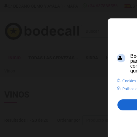
SELECC
+34 637885556
C/ DECANO OLMO Y AYALA 1 - MAPA
ES
Buscar
INICIO
TODAS LAS CERVEZAS
SIDRA
HIDROMIEL
Vinos
VINOS
Resultados 1 - 20 de 20
Ordenar por
Producto en existencia