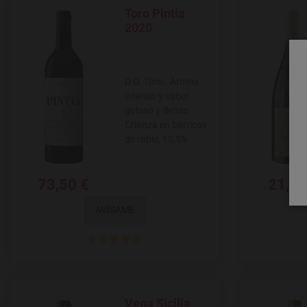
Toro Pintia
Agregar a favoritos
2020
D.O. Toro,. Aroma
intenso y sabor
goloso y denso.
Crianza en barricas
de roble, 15,5%
73,50 €
21,78
AVÍSAME
Vega Sicilia