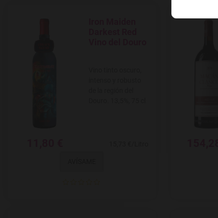
Iron Maiden
Agregar a favoritos
Darkest Red
Vino del Douro
Vino tinto oscuro,
intenso y robusto
de la región del
Douro. 13,5%, 75 cl
11,80 €
154,2
15,73 €/Litro
AVÍSAME