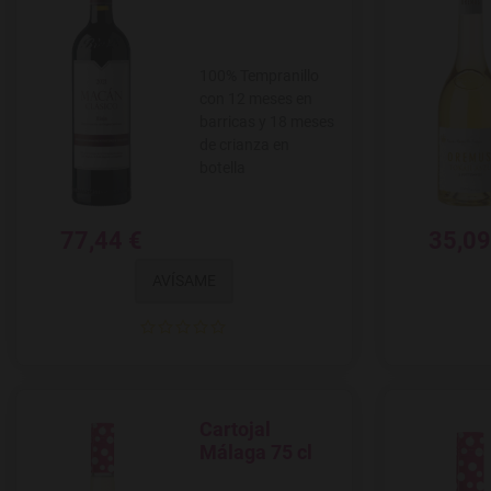
100% Tempranillo
con 12 meses en
barricas y 18 meses
de crianza en
botella
77,44 €
35,09
AVÍSAME
Cartojal
Agregar a favoritos
Málaga 75 cl