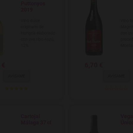
Puttonyos
2019
Vino dulce
Vino ti
originario de
Magre
Hungría elaborado
con uv
con uva tipo Aszú,
proced
12%
Monta
 €
6,70 €
AVÍSAME
AVÍSAME
Cartojal
Vega 
Agregar a favoritos
Agregar
Málaga 37 cl
Únic