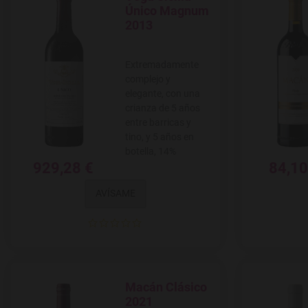
Agregar a favoritos
Único Magnum
2013
Extremadamente
complejo y
elegante, con una
crianza de 5 años
entre barricas y
tino, y 5 años en
botella, 14%
929,28 €
84,10
AVÍSAME
Macán Clásico
Agregar a favoritos
2021