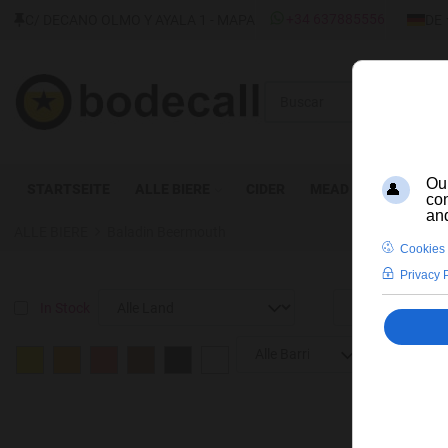
SPRAC
+34 637885556
C/ DECANO OLMO Y AYALA 1 - MAPA
DE
Buscar
STARTSEITE
ALLE BIERE
CIDER
MEAD
DESTILLAT
ALLE BIERE
Baladin Beermouth
In Stock