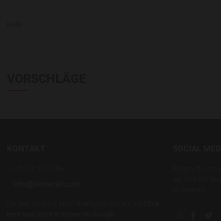
Italia
VORSCHLÄGE
KONTAKT
SOCIAL MED
+34 637 88 55 56
Folgen Sie uns 
der Welt der Bie
zu wissen!
Did you shop with us? Share your experience
Click
here and leave a review on Google
Instagram soc
Facebook
Twi