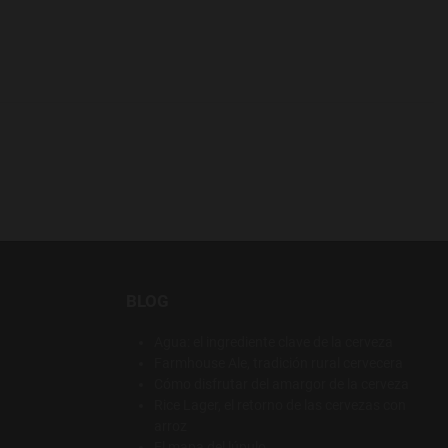
BLOG
Agua: el ingrediente clave de la cerveza
Farmhouse Ale, tradición rural cervecera
Cómo disfrutar del amargor de la cerveza
Rice Lager, el retorno de las cervezas con
arroz
El mapa del lúpulo