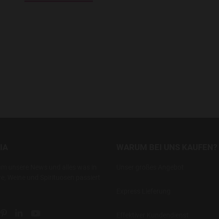
IA
WARUM BEI UNS KAUFEN?
um unsere News und alles was in
Unser großes Angebot
re, Weine und Spirituosen passiert
Express Lieferung
ial link
 social link
tter social link
Pinterest social link
Linkedin social link
YouTube social link
Effektiver Kundendienst