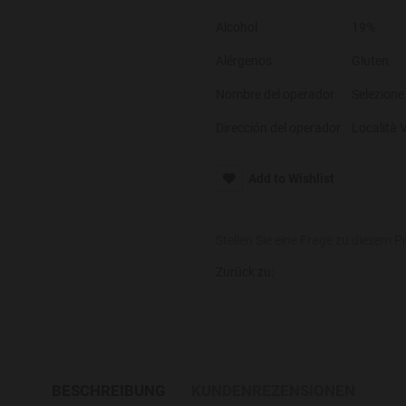
Alcohol
19%
Alérgenos
Gluten
Nombre del operador
Selezione 
Dirección del operador
Località 
Add to Wishlist
Stellen Sie eine Frage zu diesem P
Zurück zu:
BESCHREIBUNG
KUNDENREZENSIONEN