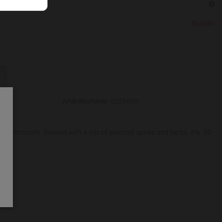
rmouth
Baladin
Artikelnummer:
0228699
n of Vermouth. Brewed with a mix of selected spices and herbs. 8%. 50