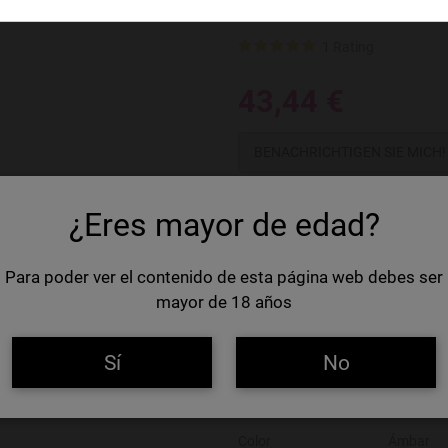
Baladin Bee
1 Rating
43,44 €
BENACHRICHTIGEN SIE MICH!
Out of Stock
¿Eres mayor de edad?
86,88 €/Litre
Inspired by the Piedmont traditio
Para poder ver el contenido de esta página web debes ser
cl.
mayor de 18 años
Land
Italien
Sí
No
Marke
Baladin
Volume
50 cl
Color
Ámbar