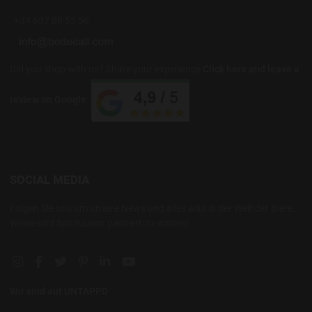
+34 637 88 55 56
Did you shop with us? Share your experience
Click here and leave a
review on Google
SOCIAL MEDIA
Folgen Sie uns um unsere News und alles was in der Welt der Biere,
Weine und Spirituosen passiert zu wissen!
Instagram social link
Facebook social link
Twitter social link
Pinterest social link
Linkedin social link
YouTube social link
Wir sind auf UNTAPPD