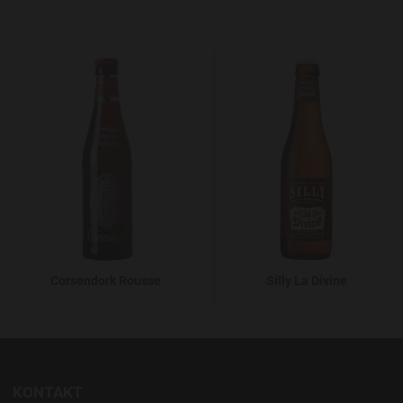
Add to Wishlist
A
Corsendork Rousse
Silly La Divine
KONTAKT