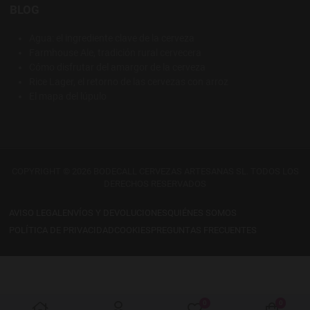
BLOG
Agua: el ingrediente clave de la cerveza
Farmhouse Ale, tradición rural cervecera
Cómo disfrutar del amargor de la cerveza
Rice Lager, el retorno de las cervezas con arroz
El mapa del lúpulo
COPYRIGHT © 2026 BODECALL CERVEZAS ARTESANAS SL. TODOS LOS
DERECHOS RESERVADOS
AVISO LEGAL
ENVÍOS Y DEVOLUCIONES
QUIÉNES SOMOS
POLÍTICA DE PRIVACIDAD
COOKIES
PREGUNTAS FRECUENTES
0
0
My Wishlist
Warenk