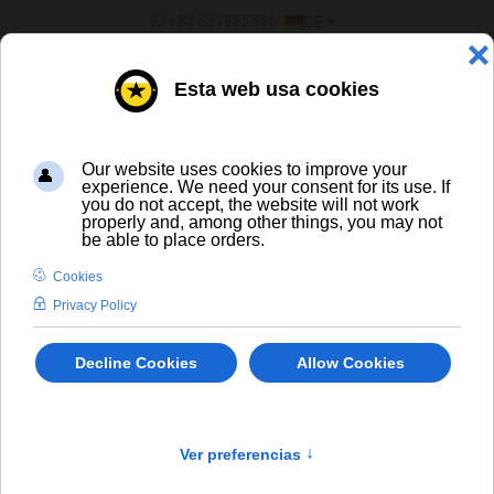
SPRACHE AUSWÄHLEN
+34 637885556
DE
¿ERES UN BAR/TIENDA?
ALLE BIERE
Bon Secours Heritage Ambrée
In Stock