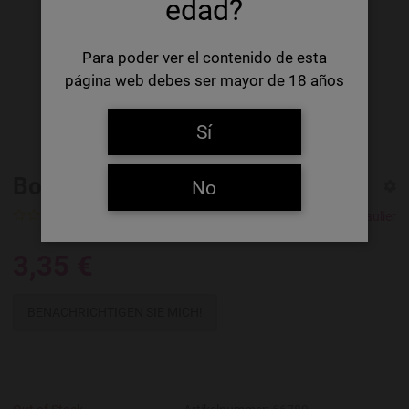
edad?
Para poder ver el contenido de esta
página web debes ser mayor de 18 años
Sí
Bon Secours Heritage Ambrée
No
0 Ratings
Brasserie Caulier
3,35 €
BENACHRICHTIGEN SIE MICH!