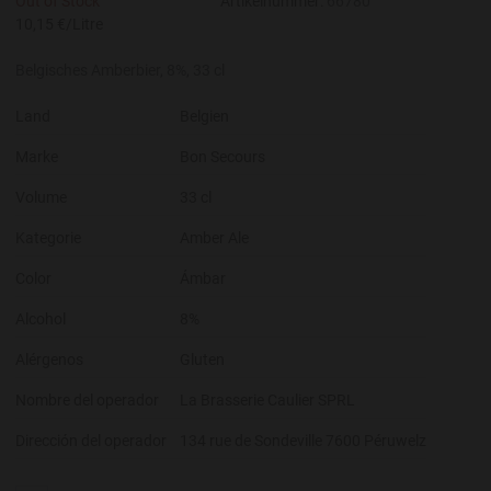
Out of Stock
Artikelnummer:
66780
10,15 €/Litre
Belgisches Amberbier, 8%, 33 cl
Land
Belgien
Marke
Bon Secours
Volume
33 cl
Kategorie
Amber Ale
Color
Ámbar
Alcohol
8%
Alérgenos
Gluten
Nombre del operador
La Brasserie Caulier SPRL
Dirección del operador
134 rue de Sondeville 7600 Péruwelz