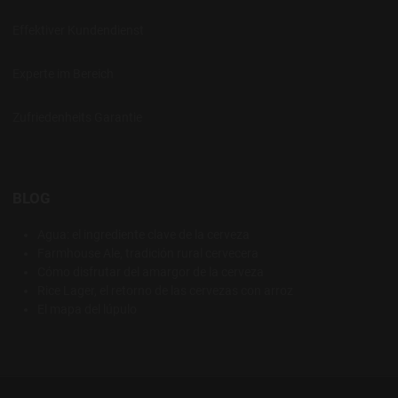
Effektiver Kundendienst
Experte im Bereich
Zufriedenheits Garantie
BLOG
Agua: el ingrediente clave de la cerveza
Farmhouse Ale, tradición rural cervecera
Cómo disfrutar del amargor de la cerveza
Rice Lager, el retorno de las cervezas con arroz
El mapa del lúpulo