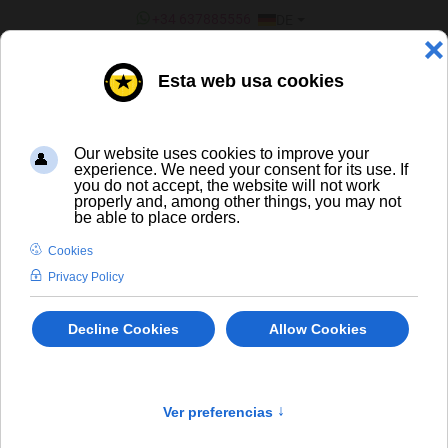
SPRACHE AUSWÄHLEN
+34 637885556
DE
¿ERES UN BAR/TIENDA?
ALLE BIERE
Brewdog Prototype Hopped Brown Ale
bis
In Stock