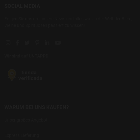
SOCIAL MEDIA
Folgen Sie uns um unsere News und alles was in der Welt der Biere,
Weine und Spirituosen passiert zu wissen!
Instagram social link
Facebook social link
Twitter social link
Pinterest social link
Linkedin social link
YouTube social link
Wir sind auf UNTAPPD
WARUM BEI UNS KAUFEN?
Unser großes Angebot
Express Lieferung