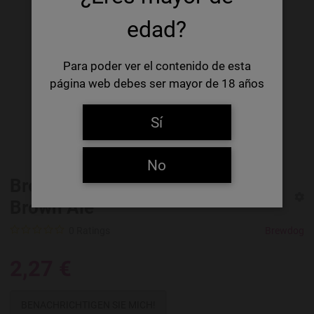
edad?
Para poder ver el contenido de esta
página web debes ser mayor de 18 años
Sí
No
Brewdog Prototype Hopped
Brown Ale
0 Ratings
Brewdog
2,27 €
BENACHRICHTIGEN SIE MICH!