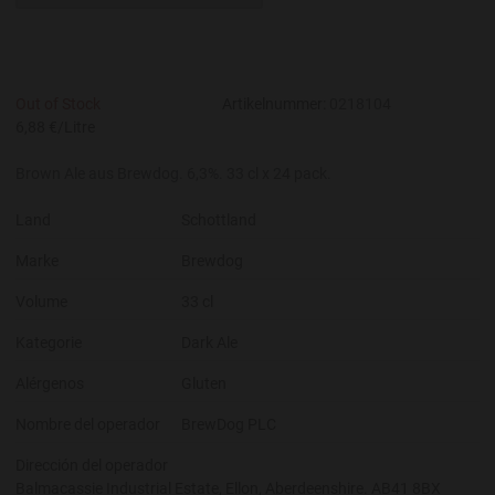
Out of Stock
Artikelnummer:
0218104
6,88 €/Litre
Brown Ale aus Brewdog. 6,3%. 33 cl x 24 pack.
Land
Schottland
Marke
Brewdog
Volume
33 cl
Kategorie
Dark Ale
Alérgenos
Gluten
Nombre del operador
BrewDog PLC
Dirección del operador
Balmacassie Industrial Estate, Ellon, Aberdeenshire. AB41 8BX