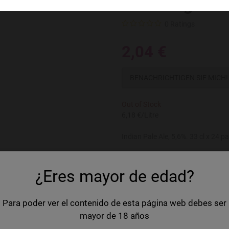
Brewdog Punk
0 Ratings
2,04 €
BENACHRICHTIGEN SIE MICH!
Out of Stock
6,18 €/Litre
Indian Pale Ale, 5,6%. 33 cl x 24 p
Land
Schottla
¿Eres mayor de edad?
Marke
Brewdog
Volume
33 cl
Para poder ver el contenido de esta página web debes ser
mayor de 18 años
Kategorie
IPA