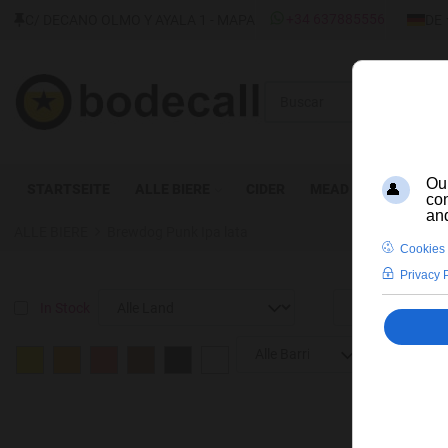
SPRAC
+34 637885556
C/ DECANO OLMO Y AYALA 1 - MAPA
DE
Buscar
STARTSEITE
ALLE BIERE
CIDER
MEAD
DESTILLAT
ALLE BIERE
Brewdog Punk Ipa lata
In Stock