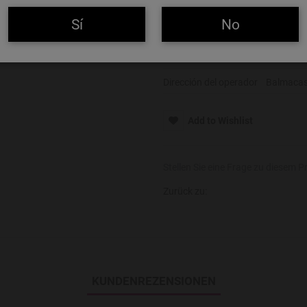
Alcohol
5,4%
Sí
No
Alérgenos
Gluten
Nombre del operador
BrewDog
Dirección del operador
Balmacass
Add to Wishlist
Stellen Sie eine Frage zu diesem P
Zurück zu:
KUNDENREZENSIONEN