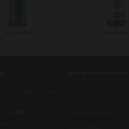
Dougall's IPA 4
Dougall's 942
IA
WARUM BEI UNS KAUFEN?
um unsere News und alles was in
Unser großes Angebot
re, Weine und Spirituosen passiert
Express Lieferung
ial link
 social link
tter social link
Pinterest social link
Linkedin social link
YouTube social link
Effektiver Kundendienst
UNTAPPD
Experte im Bereich