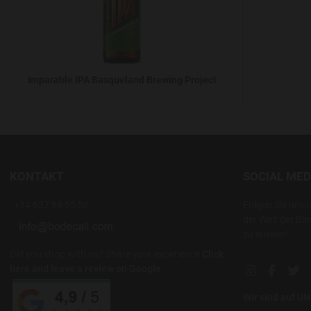
Imparable IPA Basqueland Brewing Project
KONTAKT
SOCIAL MED
+34 637 88 55 56
Folgen Sie uns 
der Welt der Bie
zu wissen!
Did you shop with us? Share your experience
Click
here and leave a review on Google
Instagram soc
Facebook
Twi
Wir sind auf 