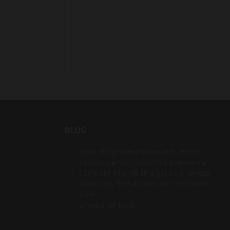
BLOG
Agua: el ingrediente clave de la cerveza
Farmhouse Ale, tradición rural cervecera
Cómo disfrutar del amargor de la cerveza
Rice Lager, el retorno de las cervezas con
arroz
El mapa del lúpulo