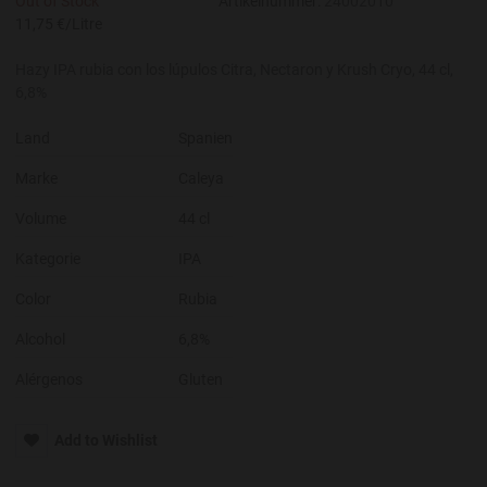
Out of Stock
Artikelnummer:
24002010
11,75 €/Litre
Hazy IPA rubia con los lúpulos Citra, Nectaron y Krush Cryo, 44 cl,
6,8%
Land
Spanien
Marke
Caleya
Volume
44 cl
Kategorie
IPA
Color
Rubia
Alcohol
6,8%
Alérgenos
Gluten
Add to Wishlist