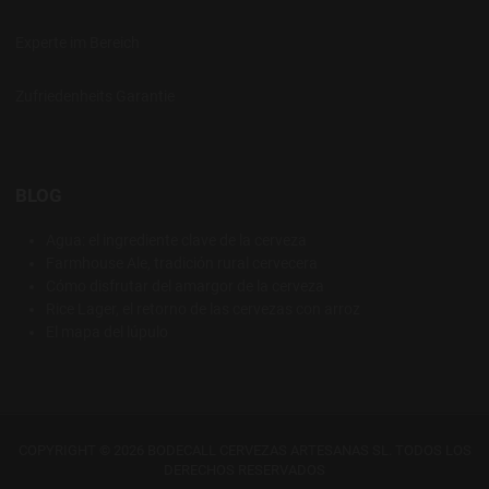
Experte im Bereich
Zufriedenheits Garantie
BLOG
Agua: el ingrediente clave de la cerveza
Farmhouse Ale, tradición rural cervecera
Cómo disfrutar del amargor de la cerveza
Rice Lager, el retorno de las cervezas con arroz
El mapa del lúpulo
COPYRIGHT © 2026 BODECALL CERVEZAS ARTESANAS SL. TODOS LOS
DERECHOS RESERVADOS