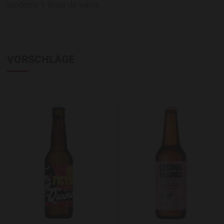
moderna y llena de sabor.
VORSCHLÄGE
Add to Wishlist
A