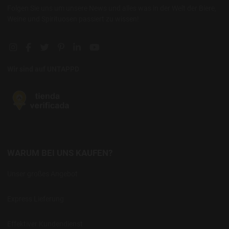
Folgen Sie uns um unsere News und alles was in der Welt der Biere,
Weine und Spirituosen passiert zu wissen!
Instagram social link
Facebook social link
Twitter social link
Pinterest social link
Linkedin social link
YouTube social link
Wir sind auf UNTAPPD
WARUM BEI UNS KAUFEN?
Unser großes Angebot
Express Lieferung
Effektiver Kundendienst