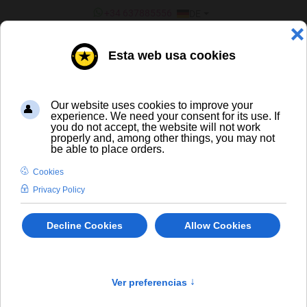
SPRACHE AUSWÄHLEN
+34 637885556
DE
¿ERES UN BAR/TIENDA?
ALLE BIERE
Caleya Norris Hazy IPA
In Stock