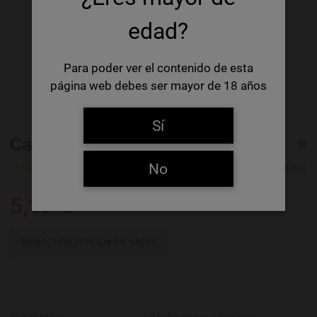
edad?
Para poder ver el contenido de esta
página web debes ser mayor de 18 años
Sí
Caleya Norris Hazy IPA
No
0 Ratings
Cerveza Caleya
5,17 €
BENACHRICHTIGEN SIE MICH!