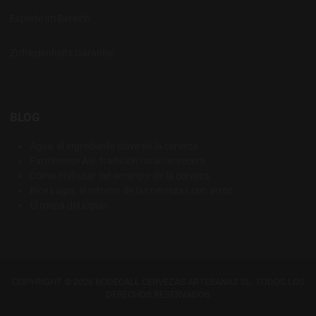
Experte im Bereich
Zufriedenheits Garantie
BLOG
Agua: el ingrediente clave de la cerveza
Farmhouse Ale, tradición rural cervecera
Cómo disfrutar del amargor de la cerveza
Rice Lager, el retorno de las cervezas con arroz
El mapa del lúpulo
COPYRIGHT © 2026 BODECALL CERVEZAS ARTESANAS SL. TODOS LOS
DERECHOS RESERVADOS