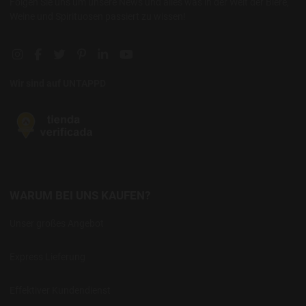
Folgen Sie uns um unsere News und alles was in der Welt der Biere,
Weine und Spirituosen passiert zu wissen!
Instagram social link
Facebook social link
Twitter social link
Pinterest social link
Linkedin social link
YouTube social link
Wir sind auf UNTAPPD
WARUM BEI UNS KAUFEN?
Unser großes Angebot
Express Lieferung
Effektiver Kundendienst