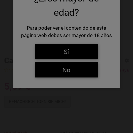
edad?
Para poder ver el contenido de esta
página web debes ser mayor de 18 años
Sí
Caleya Turbo Hazy DIPA
No
0 Ratings
Cerveza Caleya
5,59 €
BENACHRICHTIGEN SIE MICH!