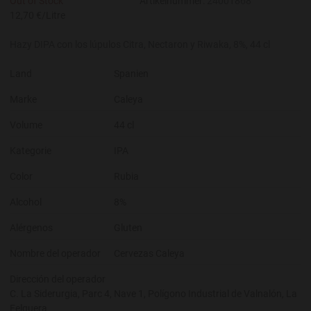
Out of Stock
Artikelnummer:
24001868
12,70 €/Litre
Hazy DIPA con los lúpulos Citra, Nectaron y Riwaka, 8%, 44 cl
Land
Spanien
Marke
Caleya
Volume
44 cl
Kategorie
IPA
Color
Rubia
Alcohol
8%
Alérgenos
Gluten
Nombre del operador
Cervezas Caleya
Dirección del operador
C. La Siderurgia, Parc 4, Nave 1, Polígono Industrial de Valnalón, La
Felguera