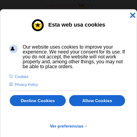
SPRACHE AUSWÄHLEN
+34 637885556
DE
¿ERES UN BAR/TIENDA?
ALLE BIERE
Caleya Turbo Hazy DIPA
In Stock