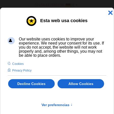
SPRACHE AUSWÄHLEN
+34 637885556
DE
¿ERES UN BAR/TIENDA?
ALLE BIERE
Modelo Negra
In Stock