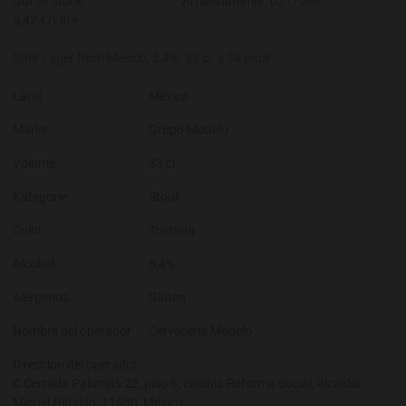
Out of Stock
Artikelnummer:
0217268
5,42 €/Litre
Dark Lager from Mexico, 5,4%. 33 cl. x 24 pack
Land
México
Marke
Grupo Modelo
Volume
33 cl
Kategorie
Stout
Color
Tostada
Alcohol
5,4%
Alérgenos
Gluten
Nombre del operador
Cervecería Modelo
Dirección del operador
C Cerrada Palomas 22, piso 6, colonia Reforma Social, alcaldía
Miguel Hidalgo, 11650, México.