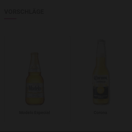
VORSCHLÄGE
Add to Wishlist
A
Modelo Especial
Corona