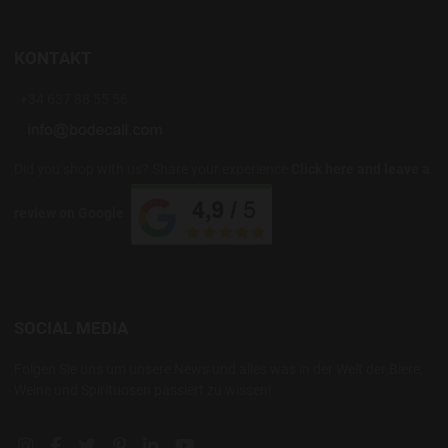
KONTAKT
+34 637 88 55 56
Did you shop with us? Share your experience
Click here and leave a
review on Google
SOCIAL MEDIA
Folgen Sie uns um unsere News und alles was in der Welt der Biere,
Weine und Spirituosen passiert zu wissen!
Instagram social link
Facebook social link
Twitter social link
Pinterest social link
Linkedin social link
YouTube social link