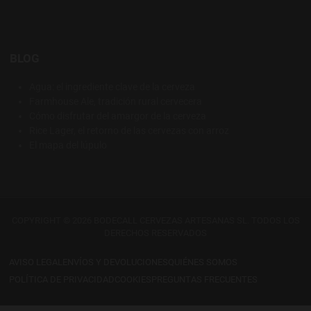
BLOG
Agua: el ingrediente clave de la cerveza
Farmhouse Ale, tradición rural cervecera
Cómo disfrutar del amargor de la cerveza
Rice Lager, el retorno de las cervezas con arroz
El mapa del lúpulo
COPYRIGHT © 2026 BODECALL CERVEZAS ARTESANAS SL. TODOS LOS
DERECHOS RESERVADOS
AVISO LEGAL
ENVÍOS Y DEVOLUCIONES
QUIÉNES SOMOS
POLÍTICA DE PRIVACIDAD
COOKIES
PREGUNTAS FRECUENTES