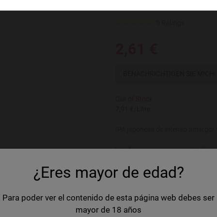
Orion 75 IPA
0 Ratings
2,61 €
BENACHRICHTIGEN SIE MICH!
Out of Stock
7,91 €/Litre
IPA japonesa de intenso amargor y
Land
Japón
¿Eres mayor de edad?
Marke
Orion
Volume
33 cl
Para poder ver el contenido de esta página web debes ser
Kategorie
IPA
mayor de 18 años