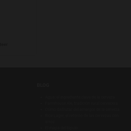
Beer
BLOG
Agua: el ingrediente clave de la cerveza
Farmhouse Ale, tradición rural cervecera
Cómo disfrutar del amargor de la cerveza
Rice Lager, el retorno de las cervezas con
arroz
El mapa del lúpulo