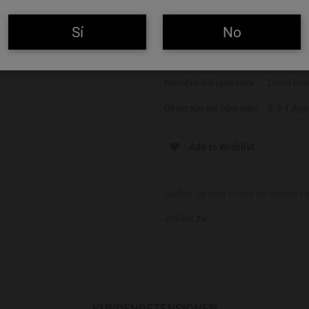
Color
Rubia
Sí
No
Alcohol
6%
Alérgenos
Gluten
Nombre del operador
Orion Bre
Dirección del operador
2-2-1 Aga
Add to Wishlist
Stellen Sie eine Frage zu diesem P
Zurück zu:
KUNDENREZENSIONEN