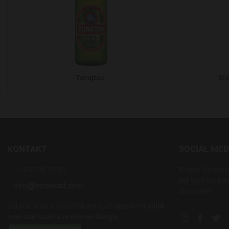
Tsingtao
Bia
KONTAKT
SOCIAL MED
+34 637 88 55 56
Folgen Sie uns 
der Welt der Bie
zu wissen!
Did you shop with us? Share your experience
Click
here and leave a review on Google
Instagram soc
Facebook
Twi