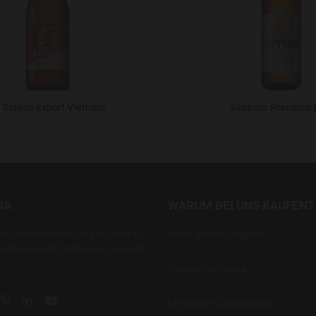
 Saigon Export Vietnam
Sapporo Premium 
IA
WARUM BEI UNS KAUFEN?
um unsere News und alles was in
Unser großes Angebot
re, Weine und Spirituosen passiert
Express Lieferung
ial link
 social link
tter social link
Pinterest social link
Linkedin social link
YouTube social link
Effektiver Kundendienst