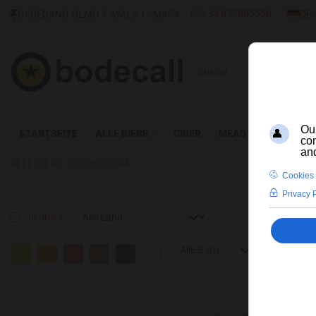
SPRAC
+34 637885556
C/ DECANO OLMO Y AYALA 1 - MAPA
DE
Buscar
STARTSEITE
ALLE BIERE
CIDER
MEAD
DESTILLAT
ALLE BIERE
Orion 75 IPA
In Stock