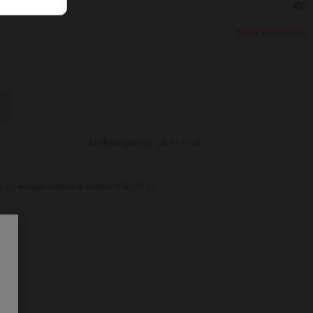
Orion Breweries
Artikelnummer:
24000928
 complejo aroma a lúpulo, 6%, 33 cl