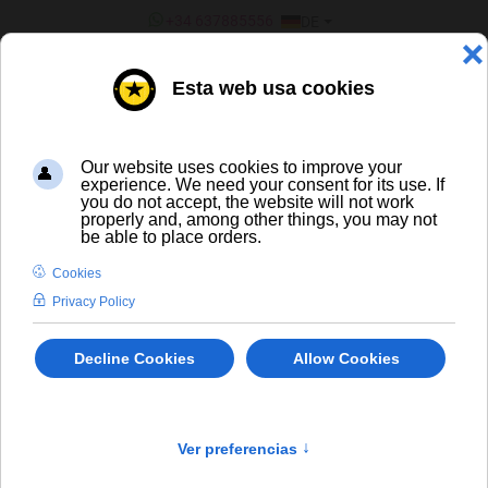
SPRACHE AUSWÄHLEN
+34 637885556
DE
¿ERES UN BAR/TIENDA?
ALLE BIERE
San Miguel Especial 33 cl Bierdose
In Stock