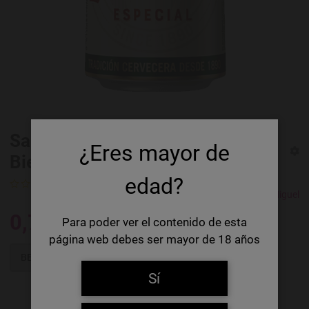
San Miguel Especial 33 cl
¿Eres mayor de
Bierdose
edad?
0 Ratings
San Miguel
0,75 €
Para poder ver el contenido de esta
página web debes ser mayor de 18 años
BENACHRICHTIGEN SIE MICH!
Sí