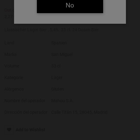
No
Out of Stock
Artikelnummer:
0201073
2,27 €/Litre
Llassischer Lager Bier , 5,4%. 33 cl. 24 Dosen Bier
Land
Spanien
Marke
San Miguel
Volume
33 cl
Kategorie
Lager
Alérgenos
Gluten
Nombre del operador
Mahou S.A.
Dirección del operador
Calle Titán 15, 28045, Madrid
Add to Wishlist