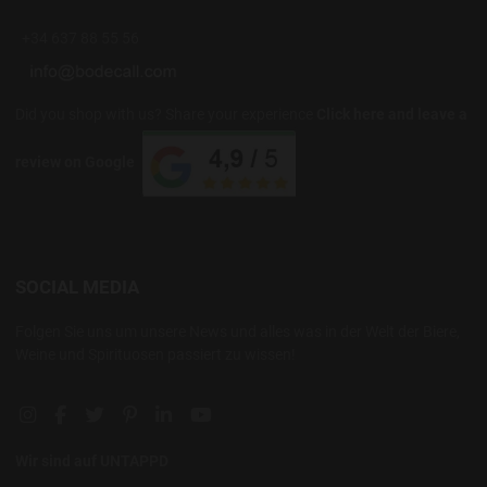
+34 637 88 55 56
Did you shop with us? Share your experience
Click here and leave a
review on Google
SOCIAL MEDIA
Folgen Sie uns um unsere News und alles was in der Welt der Biere,
Weine und Spirituosen passiert zu wissen!
Instagram social link
Facebook social link
Twitter social link
Pinterest social link
Linkedin social link
YouTube social link
Wir sind auf UNTAPPD