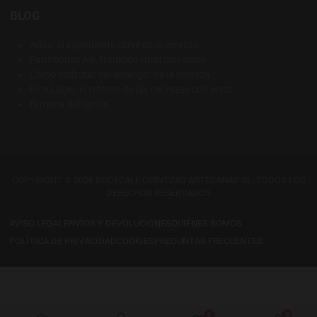
BLOG
Agua: el ingrediente clave de la cerveza
Farmhouse Ale, tradición rural cervecera
Cómo disfrutar del amargor de la cerveza
Rice Lager, el retorno de las cervezas con arroz
El mapa del lúpulo
COPYRIGHT © 2026 BODECALL CERVEZAS ARTESANAS SL. TODOS LOS
DERECHOS RESERVADOS
AVISO LEGAL
ENVÍOS Y DEVOLUCIONES
QUIÉNES SOMOS
POLÍTICA DE PRIVACIDAD
COOKIES
PREGUNTAS FRECUENTES
0
0