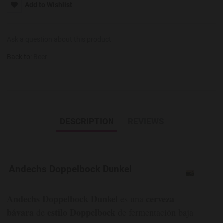
Add to Wishlist
Ask a question about this product
Back to:
Beer
DESCRIPTION
REVIEWS
Andechs Doppelbock Dunkel
Andechs Doppelbock Dunkel
cerveza
es una
bávara
estilo Doppelbock
de
de fermentación baja