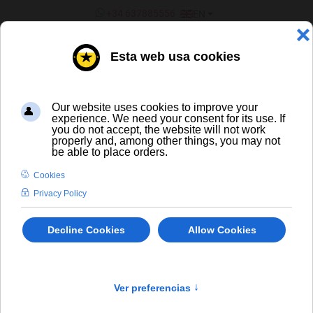
SELECT YOUR LANGUAGE
+34 637885556
EN
¿ERES UN BAR/TIENDA?
ALL BEERS
Andechs Doppelbock Dunkel
En stock