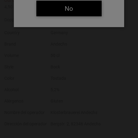
Out of Stock
REF:
0601665
4,50 €/Litre
No
Doppelbock alemana. Gran cuerpo y consistencia. 50 cl.
Country
Germany
Brand
Andechs
Volume
50 cl
Style
Bock
Color
Tostada
Alcohol
5,2%
Alérgenos
Gluten
Nombre del operador
Klosterbrauerei Andechs
Dirección del operador
Bergstr. 2, 82346 Andechs