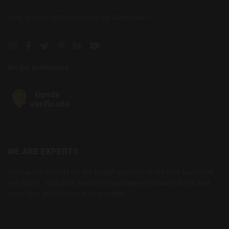
Keep in touch with us to hear our latest news
Instagram social link
Facebook social link
Twitter social link
Pinterest social link
Linkedin social link
YouTube social link
We are on Untappd
WE ARE EXPERTS
Browse our website for the largest selection of the best beer, wine
and spirits. Shop fast, easily and securely and always at the best
price. Your satisfaction is guaranteed.