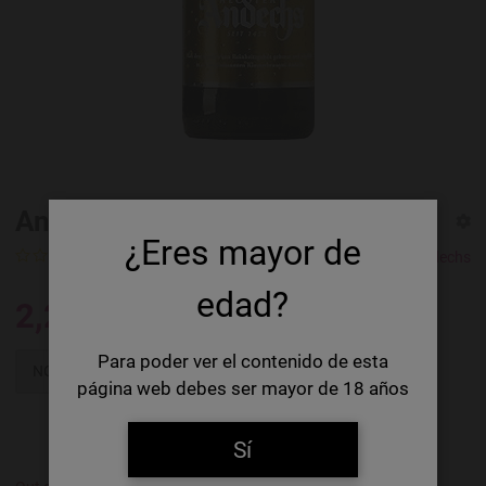
Andechs Doppelbock Dunkel
¿Eres mayor de
0 Ratings
Klosterbrauerei Andechs
edad?
2,25 €
Para poder ver el contenido de esta
NOTIFY ME
página web debes ser mayor de 18 años
Sí