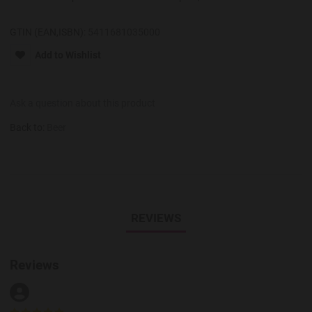
GTIN (EAN,ISBN):
5411681035000
Add to Wishlist
Ask a question about this product
Back to:
Beer
REVIEWS
Reviews