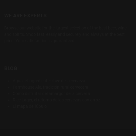
WE ARE EXPERTS
Browse our website for the largest selection of the best beer, wine
and spirits. Shop fast, easily and securely and always at the best
price. Your satisfaction is guaranteed.
BLOG
Agua: el ingrediente clave de la cerveza
Farmhouse Ale, tradición rural cervecera
Cómo disfrutar del amargor de la cerveza
Rice Lager, el retorno de las cervezas con arroz
El mapa del lúpulo