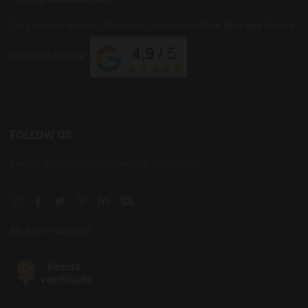
Did you shop with us? Share your experience
Click here and leave a
review on Google
FOLLOW US
Keep in touch with us to hear our latest news
Instagram social link
Facebook social link
Twitter social link
Pinterest social link
Linkedin social link
YouTube social link
We are on Untappd