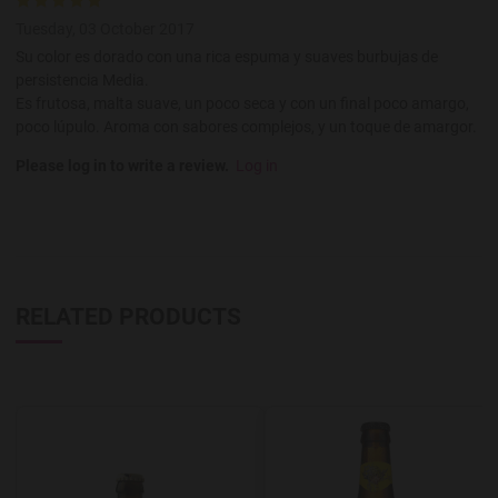
Tuesday, 03 October 2017
Su color es dorado con una rica espuma y suaves burbujas de
persistencia Media.
Es frutosa, malta suave, un poco seca y con un final poco amargo,
poco lúpulo. Aroma con sabores complejos, y un toque de amargor.
Please log in to write a review.
Log in
RELATED PRODUCTS
Add to Wishlist
A