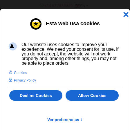
SELECT YOUR LANGUAGE
+34 637885556
EN
¿ERES UN BAR/TIENDA?
ALL BEERS
Maredsous 6 Blonde
En stock