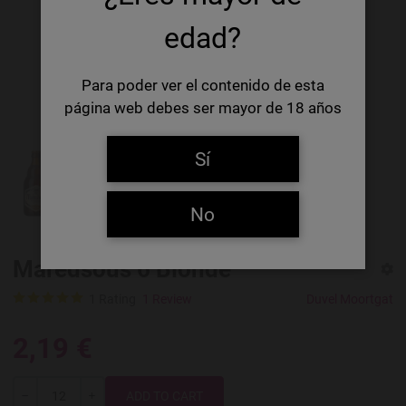
edad?
Para poder ver el contenido de esta
página web debes ser mayor de 18 años
Sí
No
Maredsous 6 Blonde
1 Rating
1 Review
Duvel Moortgat
2,19 €
Quantity