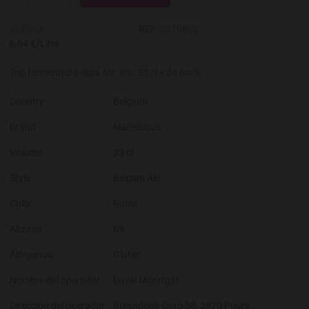
-
+
In Stock
REF:
0210802
6,64 €/Litre
Top fermented Belgia Ale. 6%. 33 cl x 24 pack.
Country
Belgium
Brand
Maredsous
Volume
33 cl
Style
Belgian Ale
Color
Rubia
Alcohol
6%
Alérgenos
Gluten
Nombre del operador
Duvel Moortgat
Dirección del operador
Breendonk-Dorp 58, 2870 Puurs