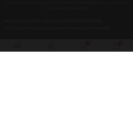
COPYRIGHT © 2026 BODECALL CERVEZAS ARTESANAS SL. TODOS LOS
DERECHOS RESERVADOS
AVISO LEGAL
ENVÍOS Y DEVOLUCIONES
QUIÉNES SOMOS
POLÍTICA DE PRIVACIDAD
COOKIES
PREGUNTAS FRECUENTES
0
0
My Wishlist
Cart