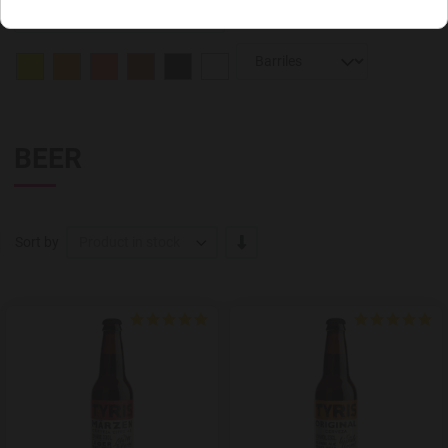
BEER
-/+
Sort by
Product in stock
Add to Wishlist