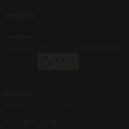
CONTACT US
+34 637 88 55 56
Did you shop with us? Share your experience
Click here and leave a
review on Google
FOLLOW US
Keep in touch with us to hear our latest news
Instagram social link
Facebook social link
Twitter social link
Pinterest social link
Linkedin social link
YouTube social link