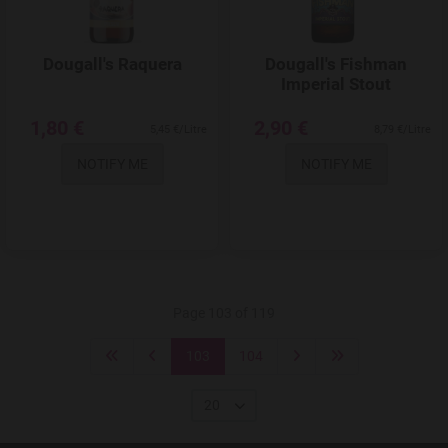
Dougall's Raquera
Dougall's Fishman
Imperial Stout
1,80 €
2,90 €
5,45 €/Litre
8,79 €/Litre
NOTIFY ME
NOTIFY ME
Page 103 of 119
103
104
20