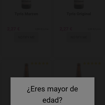
Tyris Marzen
Tyris Original
2,27 €
2,27 €
6,88 €/Litre
6,88 €/Litre
NOTIFY ME
NOTIFY ME
Add to Wishlist
¿Eres mayor de
edad?