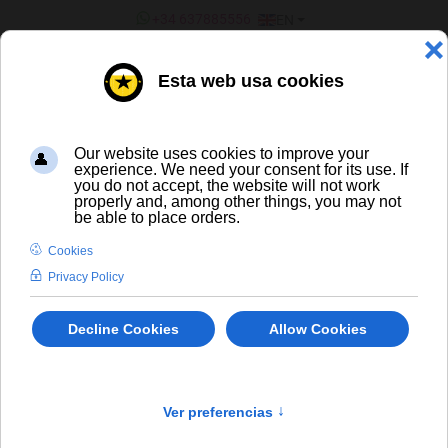
SELECT YOUR LANGUAGE
+34 637885556
EN
¿ERES UN BAR/TIENDA?
ALL BEERS
to
En stock