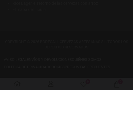
Rice Lager, el retorno de las cervezas con arroz
El mapa del lúpulo
COPYRIGHT © 2026 BODECALL CERVEZAS ARTESANAS SL. TODOS LOS
DERECHOS RESERVADOS
AVISO LEGAL
ENVÍOS Y DEVOLUCIONES
QUIÉNES SOMOS
POLÍTICA DE PRIVACIDAD
COOKIES
PREGUNTAS FRECUENTES
0
0
My Wishlist
Cart