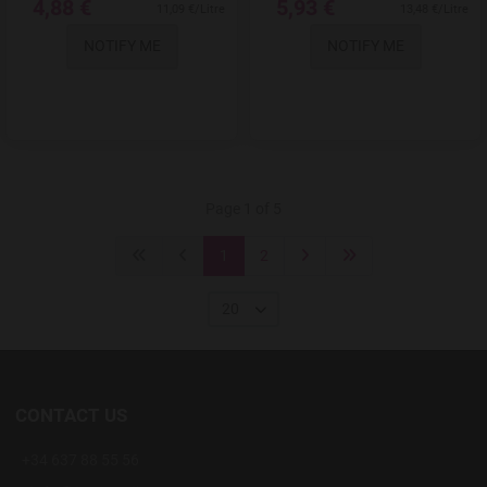
4,88 €
5,93 €
11,09 €/Litre
13,48 €/Litre
NOTIFY ME
NOTIFY ME
Page 1 of 5
1
2
20
CONTACT US
+34 637 88 55 56