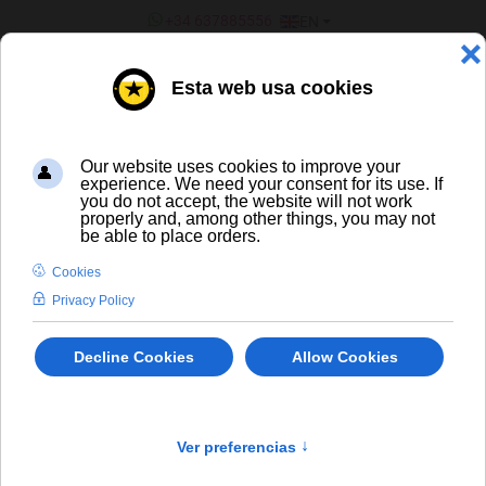
SELECT YOUR LANGUAGE
+34 637885556
EN
¿ERES UN BAR/TIENDA?
CERVEZA ARTESANA Y DE
IMPORTACIÓN