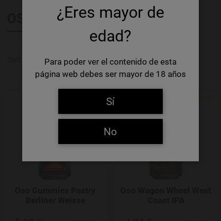
¿Eres mayor de
OSO BREW CO.
edad?
-/+
Sort by
Product in stock
Para poder ver el contenido de esta
página web debes ser mayor de 18 años
Sí
Add to Wishlist
No
Oso Gummies Pastry
Oso Wagon Wheel West
Berliner Weisse
Coast IPA