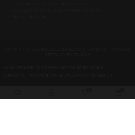
Cómo disfrutar del amargor de la cerveza
Rice Lager, el retorno de las cervezas con arroz
El mapa del lúpulo
COPYRIGHT © 2026 BODECALL CERVEZAS ARTESANAS SL. TODOS LOS
DERECHOS RESERVADOS
AVISO LEGAL
ENVÍOS Y DEVOLUCIONES
QUIÉNES SOMOS
POLÍTICA DE PRIVACIDAD
COOKIES
PREGUNTAS FRECUENTES
0
0
My Wishlist
Cart